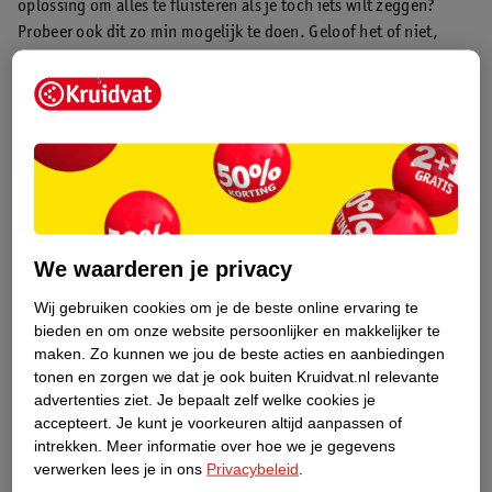
oplossing om alles te fluisteren als je toch iets wilt zeggen?
Probeer ook dit zo min mogelijk te doen. Geloof het of niet,
fluisteren kost juist meer energie dan gewoon praten en kan
hierdoor belastend zijn voor je stem(
2
).
4. Roken of meeroken is een ‘no go’
Steek je regelmatig een sigaret op? Of rookt er iemand in je
omgeving? Roken en meeroken is om meerdere redenen niet
goed voor je en het is al helemaal niet bevorderend voor je
beginnende keelpijn. Voorkom dat je met anderen meerookt en
We waarderen je privacy
stop zelf met roken. Dit is makkelijker gezegd dan gedaan. Heb
je hulp nodig?
Lees hier meer over stoppen met roken.
Wij gebruiken cookies om je de beste online ervaring te
bieden en om onze website persoonlijker en makkelijker te
Bonustip:
schone lucht is belangrijk voor jou en je keel. Zet dus
maken.
Zo kunnen we jou de beste acties en aanbiedingen
geregeld een raam of je ventilatieroosters open.
tonen en zorgen we dat je ook buiten Kruidvat.nl relevante
advertenties ziet.
Je bepaalt zelf welke cookies je
accepteert.
Je kunt je voorkeuren altijd aanpassen of
5. Altijd belangrijk, maar nu helemaal: zorg goed voor
intrekken.
Meer informatie over hoe we je gegevens
jezelf!
verwerken lees je in ons
Privacybeleid
.
Eet en drink gezond, blijf in beweging en zorg voor voldoende