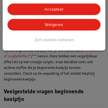
ontspanning en slaap. En merk je dat het allemaal iets te veel
wordt, bijvoorbeeld doordat je keelpijn toeneemt of omdat je
Accepteer
ook
verkouden
lijkt te worden? Dan is het ook niet erg om een
stapje terug te doen. Luister naar wat je lichaam nodig heeft. Dit
Weigeren
kan een wandeling zijn om wat frisse lucht in te ademen, maar
ook een koud waterijsje eten op de bank.
Zelf cookies beheren
Middelen bij beginnende keelpijn
Bij een beginnende keelpijn kun je ook bijvoorbeeld
keelpastilles
of zuigtabletten
*/** nemen. Deze hebben een vergelijkbaar
effect als op een snoepje zuigen, maar bevatten soms ook
actieve stoffen die je beginnende keelpijn kunnen
verzachten. Check op de verpakking of het middel helpt bij
beginnende keelpijn.
Veelgestelde vragen beginnende
keelpijn