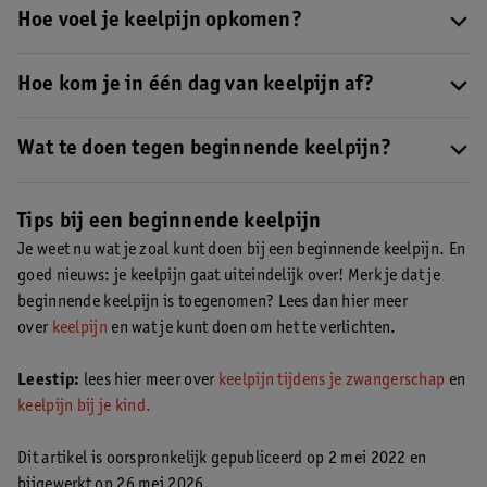
Hoe voel je keelpijn opkomen?
Een beginnende keelpijn is meestal te herkennen aan een kriebel
in je keel, een paar keer hoesten en moeizaam slikken.
Hoe kom je in één dag van keelpijn af?
Je komt niet in één dag af van keelpijn. In de meeste gevallen is
het geduld hebben, keelpijn gaat namelijk vanzelf weer over. Zet
Wat te doen tegen beginnende keelpijn?
je beginnende keelpijn door? Dan duurt het gemiddeld 10 dagen
Bij een beginnende keelpijn kun je iets kouds drinken of eten,
totdat je keelpijn over is.
roken of meeroken vermijden, zo min mogelijk praten en
Tips bij een beginnende keelpijn
fluisteren, op een snoepje zuigen en goed voor jezelf zorgen.
Je weet nu wat je zoal kunt doen bij een beginnende keelpijn. En
Lees hier meer over deze tips bij een beginnende keelpijn .
goed nieuws: je keelpijn gaat uiteindelijk over! Merk je dat je
beginnende keelpijn is toegenomen? Lees dan hier meer
over
keelpijn
en wat je kunt doen om het te verlichten.
Leestip:
lees hier meer over
keelpijn tijdens je zwangerschap
en
keelpijn bij je kind.
Dit artikel is oorspronkelijk gepubliceerd op 2 mei 2022 en
bijgewerkt op 26 mei 2026.