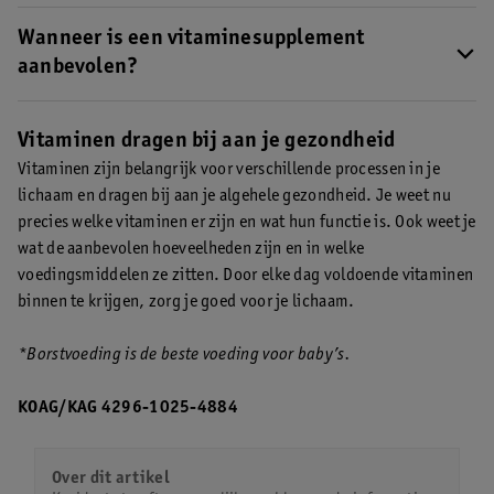
Als je gezond en gevarieerd eet, krijg je meestal genoeg
vitamines binnen.
Wanneer is een vitaminesupplement
Voor sommige groepen mensen is het
aanbevolen om daarnaast een supplement te nemen.
aanbevolen?
De meeste mensen krijgen voldoende vitamines binnen uit hun
voeding. Maar voor bepaalde groepen is een supplement
Vitaminen dragen bij aan je gezondheid
aanbevolen van vitamine D, K, foliumzuur of B12.
Lees hier voor
Vitaminen zijn belangrijk voor verschillende processen in je
welke doelgroepen een supplement aanbevolen is.
lichaam en dragen bij aan je algehele gezondheid. Je weet nu
precies welke vitaminen er zijn en wat hun functie is. Ook weet je
wat de aanbevolen hoeveelheden zijn en in welke
voedingsmiddelen ze zitten. Door elke dag voldoende vitaminen
binnen te krijgen, zorg je goed voor je lichaam.
*Borstvoeding is de beste voeding voor baby’s.
KOAG/KAG 4296-1025-4884
Over dit artikel