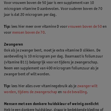
Voor vrouwen boven de 50 jaar is een supplement van 10
microgram vitamine D aanbevolen. Voor ouderen boven de 70
jaar is dat 20 microgram per dag.
Tip:
lees hier meer over vitamine D voor
vrouwen boven de 50
en
voor
mensen boven de 70
.
Zwangeren
Ook als je zwanger bent, moet je extra vitamine D slikken. De
aanbeveling is 10 microgram per dag. Daarnaast is foliumzuur
(vitamine B11) belangrijk voor en tijdens je zwangerschap.
Neem een supplement van 400 microgram foliumzuur als je
zwanger bent of wilt worden.
Tip:
lees hier alles over vitaminegebruik als je
zwanger wilt
worden
,
tijdens de zwangerschap
en
na de bevalling
.
Mensen met een donkere huidskleur of weinig zonlicht
Heb je een donkere huidskleur, draag je bedekkende kleding of