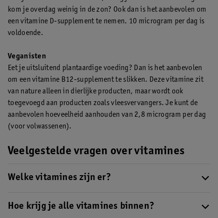
kom je overdag weinig in de zon? Ook dan is het aanbevolen om
een vitamine D-supplement te nemen. 10 microgram per dag is
voldoende.
Veganisten
Eet je uitsluitend plantaardige voeding? Dan is het aanbevolen
om een vitamine B12-supplement te slikken. Deze vitamine zit
van nature alleen in dierlijke producten, maar wordt ook
toegevoegd aan producten zoals vleesvervangers. Je kunt de
aanbevolen hoeveelheid aanhouden van 2,8 microgram per dag
(voor volwassenen).
Veelgestelde vragen over vitamines
Welke vitamines zijn er?
Er zijn in totaal 13 verschillende vitamines. Dit zijn vitamine A,
C, D, E, K en acht verschillende B-vitamines.
Hoe krijg je alle vitamines binnen?
Lees hier welke
vitaminen er zijn, waar ze in zitten en wat hun functie is.