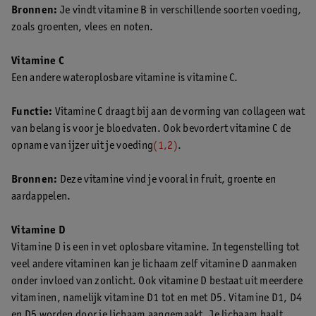
Bronnen:
Je vindt vitamine B in verschillende soorten voeding,
zoals groenten, vlees en noten.
Vitamine C
Een andere wateroplosbare vitamine is vitamine C.
Functie:
Vitamine C draagt bij aan de vorming van collageen wat
van belang is voor je bloedvaten. Ook bevordert vitamine C de
opname van ijzer uit je voeding
(1,2)
.
Bronnen:
Deze vitamine vind je vooral in fruit, groente en
aardappelen.
Vitamine D
Vitamine D is een in vet oplosbare vitamine. In tegenstelling tot
veel andere vitaminen kan je lichaam zelf vitamine D aanmaken
onder invloed van zonlicht. Ook vitamine D bestaat uit meerdere
vitaminen, namelijk vitamine D1 tot en met D5. Vitamine D1, D4
en D5 worden door je lichaam aangemaakt. Je lichaam haalt