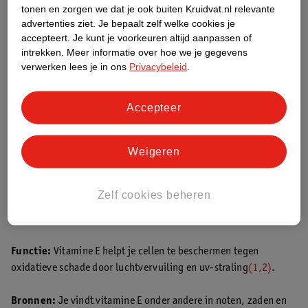
tonen en zorgen we dat je ook buiten Kruidvat.nl relevante
advertenties ziet.
Je bepaalt zelf welke cookies je
accepteert.
Je kunt je voorkeuren altijd aanpassen of
“Als je dagelijks gezond, gevarieerd en volgens de
intrekken.
Meer informatie over hoe we je gegevens
Schijf van Vijf eet krijg je genoeg vitamines en
verwerken lees je in ons
Privacybeleid
.
mineralen binnen. Lukt dit je niet altijd? Dan kun je
ervoor kiezen een voedingssupplement te
Accepteer
gebruiken.“
Suzan Tuinier
Weigeren
Vitamine E
Zelf cookies beheren
Vitamine E is een antioxidant. Dit betekent dat deze vitamine je
lichaam beschermt tegen schadelijke stoffen van buitenaf.
Functie:
Vitamine E helpt je cellen te beschermen tegen
oxidatieve schade door luchtvervuiling en uv-straling
(1,2)
.
Bronnen:
Je vindt vitamine E onder andere in noten, zaden en