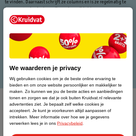
te vinden. Daarnaast schrijft ze columns en is ze regelmatig te
horen en te zien in de media om ingewikkelde
gezondheidsinformatie helder uit te leggen.
De genoemde producten zijn suggesties van Kruidvat en geen
persoonlijke aanbevelingen van de expert.
We waarderen je privacy
Wij gebruiken cookies om je de beste online ervaring te
bieden en om onze website persoonlijker en makkelijker te
maken.
Zo kunnen we jou de beste acties en aanbiedingen
tonen en zorgen we dat je ook buiten Kruidvat.nl relevante
advertenties ziet.
Je bepaalt zelf welke cookies je
accepteert.
Je kunt je voorkeuren altijd aanpassen of
intrekken.
Meer informatie over hoe we je gegevens
verwerken lees je in ons
Privacybeleid
.