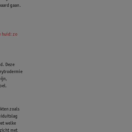
epaard gaan.
 huid: zo
id. Deze
erytrodermie
ijn,
oel.
ekten zoals
uiduitslag
eet welke
zicht met