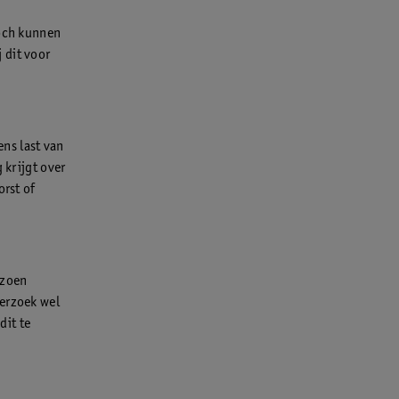
Toch kunnen
 dit voor
ens last van
 krijgt over
orst of
izoen
derzoek wel
dit te