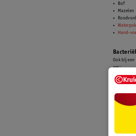
Bof
Mazelen
Roodvon
Waterpo
Hand-vo
Bacterië
Ook bij een 
om:
Syfilis
Krentenb
Folliculit
Meningo
Overige 
Ook bij ande