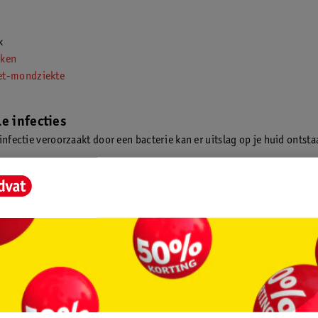
k
kken
et-mondziekte
le infecties
infectie veroorzaakt door een bacterie kan er uitslag op je huid ontsta
aard
is
kokken
huidinfecties
re infecties kun je huiduitslag krijgen. Denk hierbij aan: