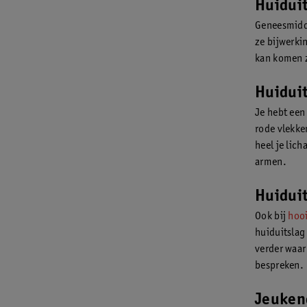
Huidui
Geneesmidde
ze bijwerki
kan komen z
Huiduit
Je hebt een 
rode vlekken
heel je lic
armen.
Huiduit
Ook bij
hoo
huiduitslag
verder waar
bespreken.
Jeuken