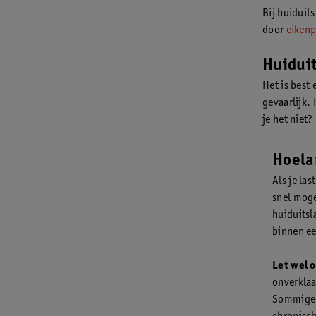
Bij huiduit
door
eikenp
Huiduit
Het is best 
gevaarlijk. 
je het niet?
Hoela
Als je las
snel moge
huiduitsl
binnen ee
Let wel o
onverklaa
Sommige 