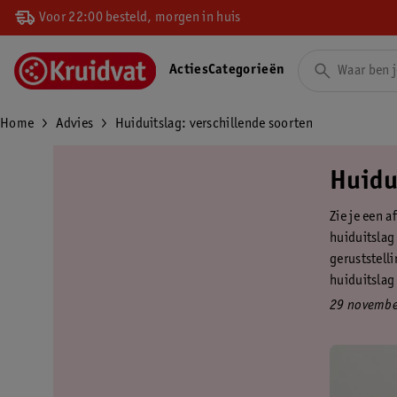
Voor 22:00 besteld, morgen in huis
Acties
Categorieën
Home
Advies
Huiduitslag: verschillende soorten
Huidu
Zie je een a
huiduitslag 
geruststell
huiduitslag
29 novembe