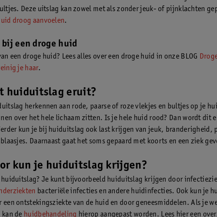
bultjes. Deze uitslag kan zowel met als zonder jeuk- of pijnklachten g
huid droog aanvoelen
.
 bij een droge huid
 van een droge huid? Lees alles over een droge huid in onze BLOG
Droge
einig je haar
.
t huiduitslag eruit?
duitslag herkennen aan rode, paarse of roze vlekjes en bultjes op je hu
nen over het hele lichaam zitten. Is je hele huid rood? Dan wordt dit 
rder kun je bij huiduitslag ook last krijgen van jeuk, branderigheid, p
n blaasjes. Daarnaast gaat het soms gepaard met koorts en een ziek gev
r kun je huiduitslag krijgen?
e huiduitslag? Je kunt bijvoorbeeld huiduitslag krijgen door infectiezi
nderziekten
bacteriële infecties en andere huidinfecties. Ook kun je h
r een ontstekingsziekte van de huid en door geneesmiddelen. Als je w
, kan de
huidbehandeling
hierop aangepast worden. Lees hier een over