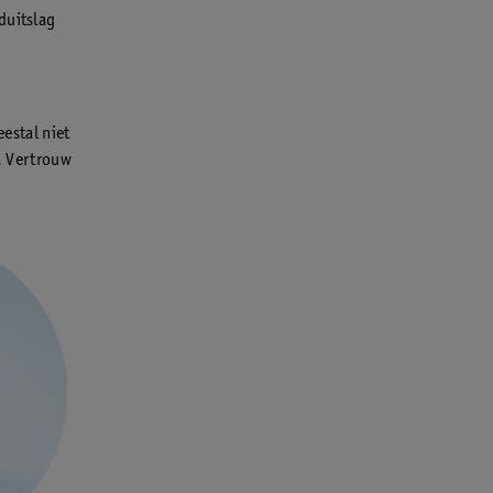
duitslag
eestal niet
r. Vertrouw