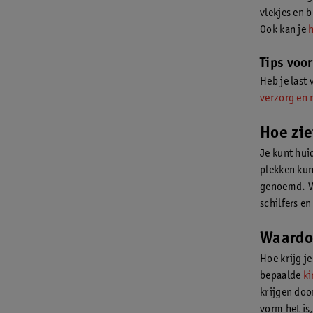
vlekjes en 
Ook kan je
Tips voor
Heb je last
verzorg en r
Hoe zie
Je kunt hui
plekken kun
genoemd. Ve
schilfers e
Waardoo
Hoe krijg j
bepaalde
ki
krijgen doo
vorm het is