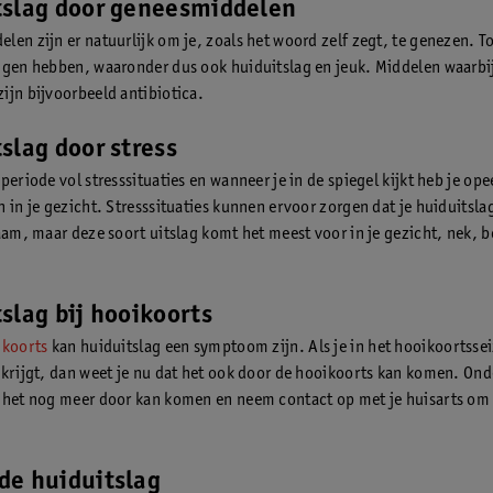
tslag door geneesmiddelen
len zijn er natuurlijk om je, zoals het woord zelf zegt, te genezen. 
ngen hebben, waaronder dus ook huiduitslag en jeuk. Middelen waarbij
ijn bijvoorbeeld antibiotica.
slag door stress
periode vol stresssituaties en wanneer je in de spiegel kijkt heb je ope
 in je gezicht. Stresssituaties kunnen ervoor zorgen dat je huiduitslag
haam, maar deze soort uitslag komt het meest voor in je gezicht, nek, b
slag bij hooikoorts
ikoorts
kan huiduitslag een symptoom zijn. Als je in het hooikoortsse
 krijgt, dan weet je nu dat het ook door de hooikoorts kan komen. On
 het nog meer door kan komen en neem contact op met je huisarts om 
de huiduitslag