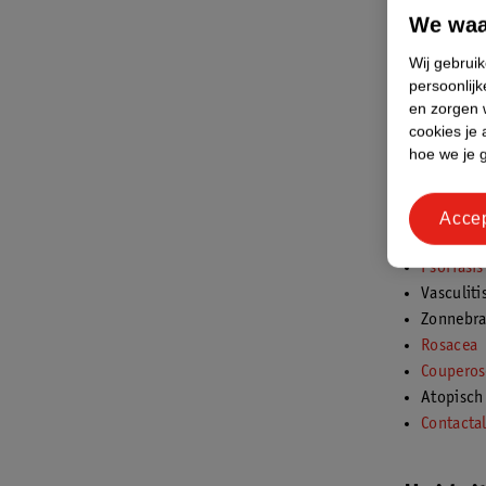
Schurft
We waa
Pityriasi
Wij gebrui
Persiste
persoonlijk
Bij hivin
en zorgen w
cookies je 
hoe we je 
Uitslag
Huiduitslag
Acce
afweersyste
Psoriasis
Vasculiti
Zonnebr
Rosacea
Couperos
Atopisch
Contactal