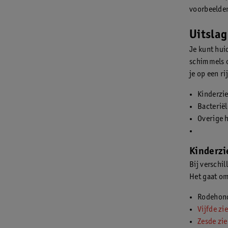
voorbeelden
Uitslag
Je kunt hui
schimmels o
je op een ri
Kinderzi
Bacteriël
Overige h
Kinderzi
Bij verschil
Het gaat om
Rodehon
Vijfde zi
Zesde zie