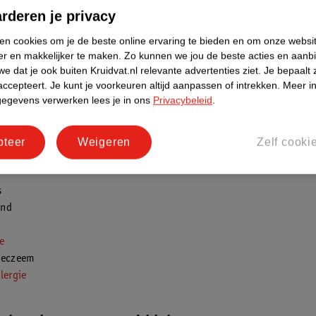
rderen je privacy
s versicolor
ken cookies om je de beste online ervaring te bieden en om onze websi
rende insectenbeten
er en makkelijker te maken.
Zo kunnen we jou de beste acties en aanb
fectie: Pruritic papular eruption
e dat je ook buiten Kruidvat.nl relevante advertenties ziet.
Je bepaalt 
accepteert.
Je kunt je voorkeuren altijd aanpassen of intrekken.
Meer in
gegevens verwerken lees je in ons
Privacybeleid
.
 door huidontsteking
 kun je ook krijgen door een ontstekingsziekte van de huid, waarbij he
pteer
Weigeren
Zelf cooki
em van slag is of zich tegen de eigen huid keert. Het gaat dan bijvoo
s
and
e
 eczeem
lergie