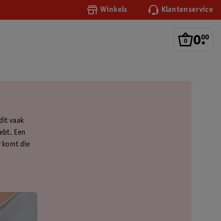
Winkels
Klantenservice
0
.
00
dit vaak
hebt. Een
r komt die