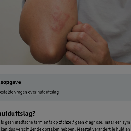
dsopgave
estelde vragen over huiduitslag
huiduitslag?
 is geen medische term en is op zichzelf geen diagnose, maar een sy
 kan dus verschillende oorzaken hebben. Meestal verandert je huid en 