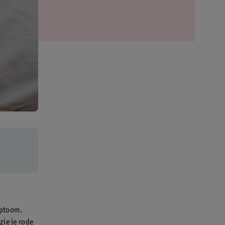
mptoom.
zie je rode