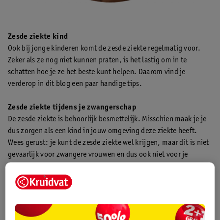
Zesde ziekte kind
Ook bij jonge kinderen komt de zesde ziekte regelmatig voor.
Zeker als ze nog niet kunnen praten, is het lastig om in te
schatten hoe je ze het beste kunt helpen. Daarom vind je
verderop in dit blog een paar handige tips.
Zesde ziekte tijdens je zwangerschap
De zesde ziekte is behoorlijk besmettelijk. Misschien maak je je
dus zorgen als een kind in jouw omgeving deze ziekte heeft.
Wees gerust: je kunt de zesde ziekte wel krijgen, maar dit is niet
gevaarlijk voor zwangere vrouwen en dus ook niet voor je
ongeboren kindje.
Hoelang duurt de zesde ziekte
Na de besmetting duurt het 1 tot 2 weken voordat je kind (of
jijzelf) de zesde ziekte krijgt. De ziekte duurt ongeveer een