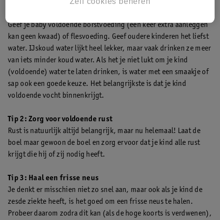
Zelf cookies beheren
Tip 1: Zorg dat je kind voldoende drinkt
Als je ziek bent is het vooral heel belangrijk om goed te drinken.
Geef je baby voldoende borstvoeding (een keer extra aanleggen
kan geen kwaad) of flesvoeding. Geef oudere kinderen het liefst
water. IJskoud water lijkt heel lekker, maar vaak drinken ze meer
van iets minder koud water. Als het je niet lukt om je kind
(voldoende) water te laten drinken, is water met een smaakje of
sap ook een goede keuze. Het belangrijkste is dat je kind
voldoende vocht binnenkrijgt.
Tip 2: Zorg voor voldoende rust
Rust is natuurlijk altijd belangrijk, maar nu helemaal! Laat de
boel maar gewoon de boel en zorg ervoor dat je kind alle rust
krijgt die hij of zij nodig heeft.
Tip 3: Haal een frisse neus
Je denkt er misschien niet zo snel aan, maar ook als je kind de
zesde ziekte heeft, is het goed om een frisse neus te halen.
Probeer daarom zodra dit kan (als de hoge koorts is verdwenen),