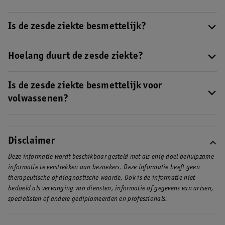
De zesde ziekte is een besmettelijke infectieziekte, die wordt
veroorzaakt door een virus. Na een aantal dagen hoge koorts
Is de zesde ziekte besmettelijk?
ontstaan rode vlekjes.
De zesde ziekte is besmettelijk en kan worden overgedragen via
speeksel.
Hoelang duurt de zesde ziekte?
De zesde ziekte duurt ongeveer een week en kent twee fasen:
hoge koorts en daarna een aantal dagen rode vlekjes.
Is de zesde ziekte besmettelijk voor
volwassenen?
Ja, de zesde ziekte is ook besmettelijk voor volwassen. De ziekte
komt vooral voor bij kinderen tussen de 6 maanden en de 2,5
jaar, maar volwassen kunnen ook besmet raken. Het is niet
Disclaimer
gevaarlijk om de ziekte te krijgen, ook niet als je zwanger bent.
Deze informatie wordt beschikbaar gesteld met als enig doel behulpzame
informatie te verstrekken aan bezoekers. Deze informatie heeft geen
therapeutische of diagnostische waarde. Ook is de informatie niet
bedoeld als vervanging van diensten, informatie of gegevens van artsen,
specialisten of andere gediplomeerden en professionals.