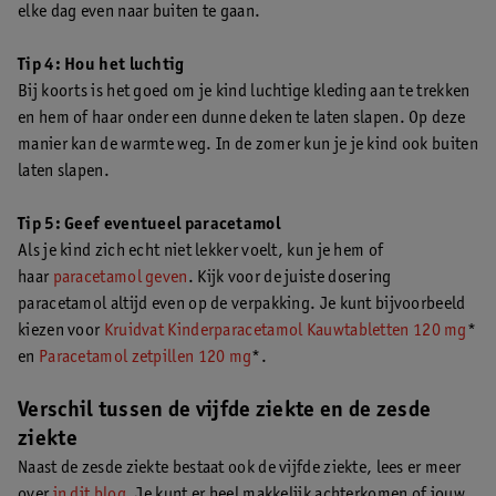
elke dag even naar buiten te gaan.
Tip 4: Hou het luchtig
Bij koorts is het goed om je kind luchtige kleding aan te trekken
en hem of haar onder een dunne deken te laten slapen. Op deze
manier kan de warmte weg. In de zomer kun je je kind ook buiten
laten slapen.
Tip 5: Geef eventueel paracetamol
Als je kind zich echt niet lekker voelt, kun je hem of
haar
paracetamol geven
. Kijk voor de juiste dosering
paracetamol altijd even op de verpakking. Je kunt bijvoorbeeld
kiezen voor
Kruidvat Kinderparacetamol Kauwtabletten 120 mg
*
en
Paracetamol zetpillen 120 mg
*.
Verschil tussen de vijfde ziekte en de zesde
ziekte
Naast de zesde ziekte bestaat ook de vijfde ziekte, lees er meer
over
in dit blog
.
Je kunt er heel makkelijk achterkomen of jouw