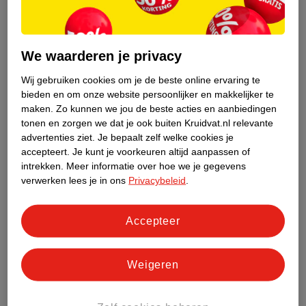
week. Het begint met een paar dagen flinke koorts, na 3 tot 5
dagen wordt die minder en verschijnen rode vlekjes. Deze
vlekjes verdwijnen weer na 1 tot 2 dagen.
We waarderen je privacy
Mag je kind naar de kinderopvang met de zesde
Wij gebruiken cookies om je de beste online ervaring te
ziekte?
bieden en om onze website persoonlijker en makkelijker te
maken.
Zo kunnen we jou de beste acties en aanbiedingen
Je vraagt je misschien af wanneer je kind weer naar de
tonen en zorgen we dat je ook buiten Kruidvat.nl relevante
kinderopvang mag als hij of zij de zesde ziekte heeft gehad.
advertenties ziet.
Je bepaalt zelf welke cookies je
Zolang je kind nog koorts heeft, is het kinderdagverblijf geen
accepteert.
Je kunt je voorkeuren altijd aanpassen of
goed idee. Voelt hij of zij zich weer beter? Dan kun je hem of
intrekken.
Meer informatie over hoe we je gegevens
haar gewoon weer brengen.
verwerken lees je in ons
Privacybeleid
.
Handige tips bij de zesde ziekte
Accepteer
Je wilt natuurlijk dat je kind zo snel mogelijk herstelt van de
zesde ziekte. Helaas zijn er geen medicijnen tegen. Er zit dan
ook niets anders op dan uitzieken. Met deze tips knapt je kind
Weigeren
vast snel weer op.