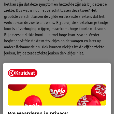
het kan zijn dat deze symptomen hetzelfde zijn als bij de zesde
ziekte. Dus wat is nou het verschil tussen deze twee? Het
grootste verschil tussen de vijfde en de zesde ziekte is dat het
verloop van de ziekte anders is. Bij de vijfde ziekte kan je kindje
koorts of verhoging krijgen, maar komt hoge koorts niet voor.
Bij de zesde ziekte komt juist wel hoge koorts voor. Verder
begint de vijfde ziekte met vlekjes op de wangen en later op
andere lichaamsdelen. Ook kunnen vlekjes bij de vijfde ziekte
jeuken, bij de zesde ziekte jeuken de vlekjes niet.
Wie kunnen besmet raken met de vijfde ziekte?
De vijfde ziekte komt, zoals eerder genoemd, het vaakst voor bij
kinderen. Maar ook andere leeftijdsgroepen kunnen met deze
ziekte te maken krijgen. Wij hebben ze voor je uitgelicht.
Vijfde ziekte bij een baby
Ook baby’s kunnen de ziekte krijgen, al krijgen zij vaker de
zesde ziekte . Heeft je baby de vijfde ziekte? Geen zorgen!
We waarderen je privacy