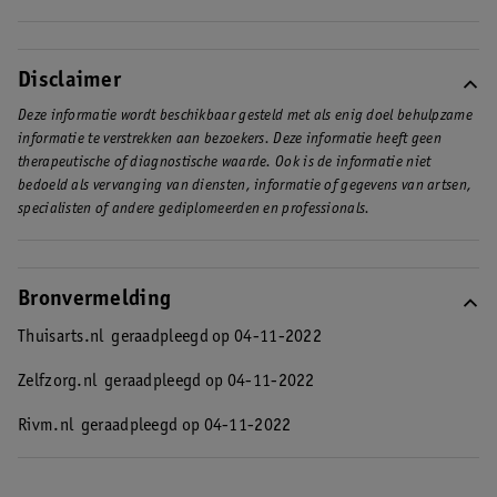
je zwangerschap.
nog een keer krijgen.
De vijfde ziekte is behoorlijk besmettelijk. Het virus dat de
ziekte veroorzaakt verspreidt zich via druppeltjes. Denk dan
bijvoorbeeld aan hoesten, niezen of dichtbij iemand praten. Heb
Disclaimer
je de vijfde ziekte? Dan kun je andere mensen al besmetten vanaf
Deze informatie wordt beschikbaar gesteld met als enig doel behulpzame
één week voordat je last krijgt van symptomen.
informatie te verstrekken aan bezoekers. Deze informatie heeft geen
therapeutische of diagnostische waarde. Ook is de informatie niet
bedoeld als vervanging van diensten, informatie of gegevens van artsen,
specialisten of andere gediplomeerden en professionals.
Bronvermelding
Thuisarts.nl
geraadpleegd op 04-11-2022
Zelfzorg.nl
geraadpleegd op 04-11-2022
Rivm.nl
geraadpleegd op 04-11-2022