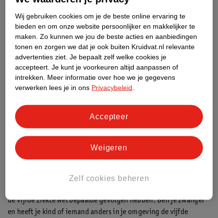
Gelukkig is de vijfde ziekte ook voor baby’s onschuldig. Is je
baby jonger dan drie maanden en heeft hij of zij koorts? Dan is
Wij gebruiken cookies om je de beste online ervaring te
het verstandig om met je baby naar de huisarts te gaan.
bieden en om onze website persoonlijker en makkelijker te
maken.
Zo kunnen we jou de beste acties en aanbiedingen
tonen en zorgen we dat je ook buiten Kruidvat.nl relevante
Vijfde ziekte bij een kind
advertenties ziet.
Je bepaalt zelf welke cookies je
De vijfde ziekte komt het vaakst voor bij kinderen in de leeftijd
accepteert.
Je kunt je voorkeuren altijd aanpassen of
van 4 tot 10 jaar. Het wordt om deze reden ook wel een
intrekken.
Meer informatie over hoe we je gegevens
kinderziekte genoemd.
verwerken lees je in ons
Privacybeleid
.
Vijfde ziekte bij volwassenen
Accepteer
Als je als kind de vijfde ziekte niet gehad hebt, kun je deze als
volwassene krijgen. Dit gebeurt niet vaak. Volwassenen hebben
meestal vooral last van pijnlijke en stijve handen en voeten. Ook
Weigeren
zijn er daarnaast geen of weinig vlekjes op je lichaam te zien.
Vijfde ziekte tijdens de zwangerschap
Zelf cookies beheren
Waar de zesde ziekte niet gevaarlijk is bij een zwangerschap, kan
de vijfde ziekte wel bepaalde gevolgen hebben. Ben je zwanger
en heeft je kind of iemand anders in je omgeving de vijfde