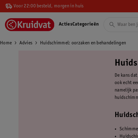
Voor 22:00 besteld, morgen in huis
Acties
Categorieën
Home
Advies
Huidschimmel: oorzaken en behandelingen
Huids
De kans dat
ook echt ee
namelijk pa
huidschimme
Huidsch
Schimmel
Huidschi