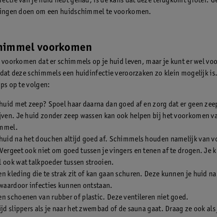
ectie van je huid hebt gehad, is de kans dat deze terugkomt groter. G
 dingen doen om een huidschimmel te voorkomen.
himmel voorkomen
t voorkomen dat er schimmels op je huid leven, maar je kunt er wel vo
 dat deze schimmels een huidinfectie veroorzaken zo klein mogelijk is.
ips op te volgen:
 huid met zeep? Spoel haar daarna dan goed af en zorg dat er geen zee
jven. Je huid zonder zeep wassen kan ook helpen bij het voorkomen v
mmel.
huid na het douchen altijd goed af. Schimmels houden namelijk van v
Vergeet ook niet om goed tussen je vingers en tenen af te drogen. Je k
 ook wat talkpoeder tussen strooien.
n kleding die te strak zit of kan gaan schuren. Deze kunnen je huid na
 waardoor infecties kunnen ontstaan.
n schoenen van rubber of plastic. Deze ventileren niet goed.
ijd slippers als je naar het zwembad of de sauna gaat. Draag ze ook als j