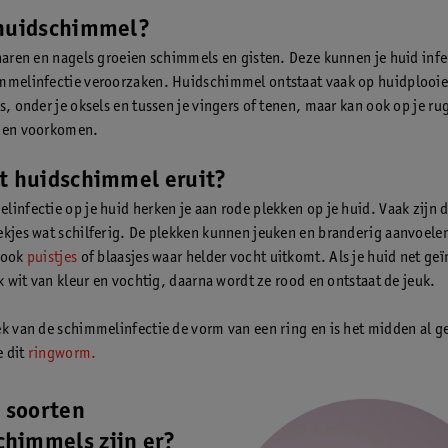
 huidschimmel?
 haren en nagels groeien schimmels en gisten. Deze kunnen je huid inf
mmelinfectie veroorzaken. Huidschimmel ontstaat vaak op huidplooien
s, onder je oksels en tussen je vingers of tenen, maar kan ook op je ru
enen voorkomen.
t huidschimmel eruit?
linfectie op je huid herken je aan rode plekken op je huid. Vaak zijn 
ekjes wat schilferig. De plekken kunnen jeuken en branderig aanvoel
 ook
puistjes
of blaasjes waar helder vocht uitkomt. Als je huid net ge
ak wit van kleur en vochtig, daarna wordt ze rood en ontstaat de jeuk.
ek van de schimmelinfectie de vorm van een ring en is het midden al 
e dit
ringworm.
 soorten
chimmels zijn er?