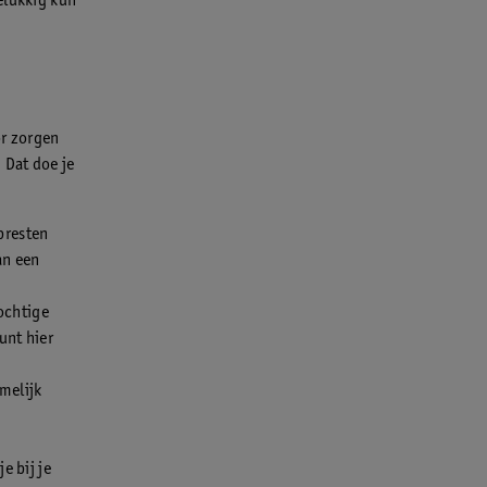
elukkig kun
or zorgen
 Dat doe je
presten
an een
ochtige
unt hier
melijk
e bij je