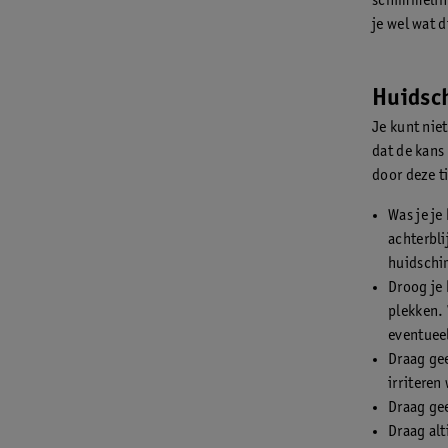
schimmelinf
je wel wat
Huidsc
Je kunt nie
dat de kans
door deze t
Was je je
achterbli
huidschi
Droog je 
plekken. 
eventueel
Draag gee
irriteren
Draag gee
Draag alt