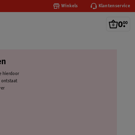
Winkels
Klantenservice
0
.
00
en
e hierdoor
 ontstaat
ver