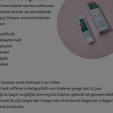
d leven allerlei soorten schimmels.
immels kunnen op verschillende
p je lichaam schimmelinfecties
ken:
hoofdhuid
ehaarde huid
dplooien
handen
agels
voeten
 innamen moet minimaal 4 uur zitten.
 met coffeïne is niet geschikt voor kinderen jonger dan 12 jaar.
ijd de laagst mogelijke dosering die helpt en gebruik het geneesmiddel
Houdt de pijn langer dan 5 dagen aan of de koorts langer dan 3 dage
met je huisarts.