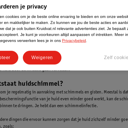
rderen je privacy
dat je ze te vaak wast.
ken cookies om je de beste online ervaring te bieden en om onze websi
gels
er en makkelijker te maken.
Zo kunnen we jou de beste acties en aanb
ls geïnfecteerd zijn, noem je dit ook wel een
schimmelnagels
of
kalkna
e dat je ook buiten Kruidvat.nl relevante advertenties ziet.
Je bepaalt 
accepteert.
Je kunt je voorkeuren altijd aanpassen of intrekken.
Meer in
 dan witgeel van kleur, dik en brokkelig.
gegevens verwerken lees je in ons
Privacybeleid
.
eten
linfectie van je voeten wordt ook wel
voetschimmel
of zwemmersec
pteer
Weigeren
Zelf cooki
 vindt de huidschimmel vooral tussen je tenen en onder je voeten. Tu
e huid door de infectie gaan vervellen.
tstaat huidschimmel?
 kom je regelmatig in aanraking met schimmels en gisten. Meestal is dat
 beschermingsfunctie van je huid even minder goed werkt, kan de sch
binnen te dringen. Je hebt dan een schimmelinfectie.
rdere dingen die ervoor kunnen zorgen dat je huid zichzelf minder goe
, zoals: