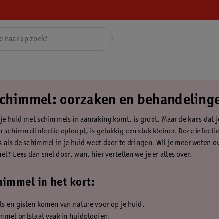
chimmel: oorzaken en behandeling
 je huid met schimmels in aanraking komt, is groot. Maar de kans dat j
n schimmelinfectie oploopt, is gelukkig een stuk kleiner. Deze infectie
s als de schimmel in je huid weet door te dringen. Wil je meer weten o
l? Lees dan snel door, want hier vertellen we je er alles over.
immel in het kort:
s en gisten komen van nature voor op je huid.
mmel ontstaat vaak in huidplooien.