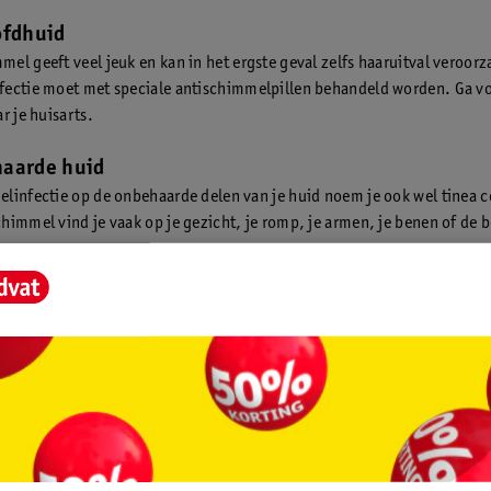
ofdhuid
el geeft veel jeuk en kan in het ergste geval zelfs haaruitval veroor
ectie moet met speciale antischimmelpillen behandeld worden. Ga vo
r je huisarts.
haarde huid
linfectie op de onbehaarde delen van je huid noem je ook wel tinea c
himmel vind je vaak op je gezicht, je romp, je armen, je benen of de 
en.
looien
ien zijn vaak vochtig en warm en daarom de ideale plek voor schimme
ecties ontstaan dan ook vaak in plooien zoals je
liezen
en je knieholte
wel een
smetplek
genoemd.
nden
elinfectie op je handen noem je ook wel handschimmel. Deze huidsc
jvoorbeeld doordat je met je handen voetschimmel aanraakt of als je 