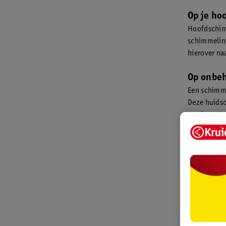
Op je ho
Hoofdschimm
schimmelinf
hierover naa
Op onbe
Een schimme
Deze huidsc
van je voet
In huidp
Je huidploo
Schimmelinf
wordt ook 
Op je ha
Een schimm
ontstaat bi