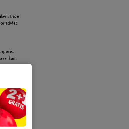
zaken. Deze
or advies
orporis.
bovenkant
ls.
s. Dit
himmel
handen week