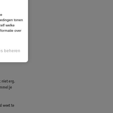
te
iedingen tonen
gels
. Je
zelf welke
formatie over
zeem
es beheren
ssen je
 niet erg.
immel je
d weet te