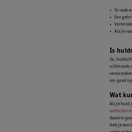
Te vaak w
Een geïrr
Verminde
Als je va
Is hui
Ja, huidsch
schimmels m
veroorzaken
om goed op 
Wat ku
Als je huid
antischimm
daarom goed
Heb je een 