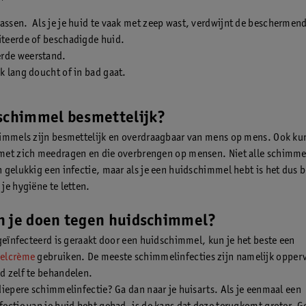
assen. Als je je huid te vaak met zeep wast, verdwijnt de beschermend
iteerde of beschadigde huid.
rde weerstand.
ak lang doucht of in bad gaat.
dschimmel besmettelijk?
immels zijn besmettelijk en overdraagbaar van mens op mens. Ook ku
et zich meedragen en die overbrengen op mensen. Niet alle schimme
 gelukkig een infectie, maar als je een huidschimmel hebt is het dus b
je hygiëne te letten.
n je doen tegen huidschimmel?
 geïnfecteerd is geraakt door een huidschimmel, kun je het beste een
elcrème
gebruiken. De meeste schimmelinfecties zijn namelijk opperv
 zelf te behandelen.
diepere schimmelinfectie? Ga dan naar je huisarts. Als je eenmaal een