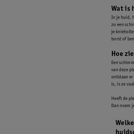
Wat is
In je huid,
zo een schi
je knieholte
borst of b
Hoe zie
Een schimme
van deze pl
ontstaan er
is, is ze va
Heeft de pl
Dan noem j
Welke
huids