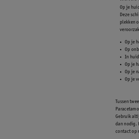
Op je hui
Deze sch
plekken o
veroorza
Op je 
Op onb
In hui
Op je 
Op je n
Op je 
Tussen twee
Paracetamol
Gebruik alt
dan nodig. 
contact op 