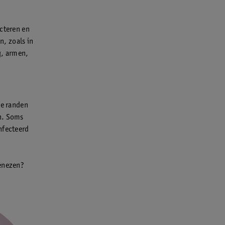
ecteren en
, zoals in
g, armen,
de randen
en. Soms
ïnfecteerd
genezen?