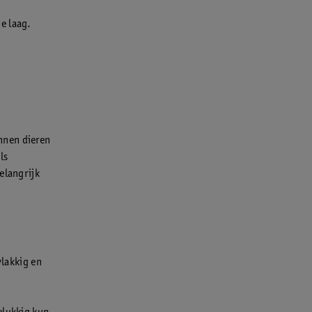
e laag.
nnen dieren
ls
elangrijk
lakkig en