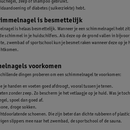
douchegel, zeep of shampoo gebruikt.
idaandoening of diabetes (suikerziekte) hebt.
himmelnagel is besmettelijk
lnagel is helaas besmettelijk. Wanneer je een schimmelnagel hebt zit
de schimmel in je huidschilfers. Als deze op de grond vallen in bijvoo
e, zwembad of sportschool kun je besmet raken wanneer deze op je h
echtkomen.
elnagels voorkomen
schillende dingen proberen om een schimmelnagel te voorkomen:
je je handen en voeten goed afdroogt, vooral tussen je tenen.
eten zonder zeep. Zo bescherm je het vetlaagje op je huid. Was je toc
gel, spoel dan goed af.
hone, droge sokken.
htdoorlatende schoenen. Die zijn beter dan dichte rubberen of plasti
eigen slippers mee naar het zwembad, de sportschool of de sauna.