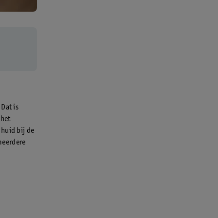
Dat is
 het
huid bij de
meerdere