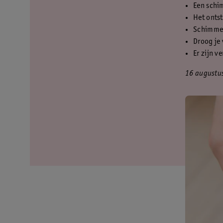
Een schi
Het ontst
Schimmel
Droog je 
Er zijn 
16 augustu