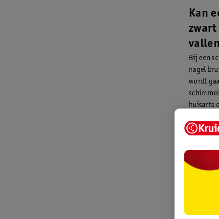
Kan e
zwart
valle
Bij een s
nagel bru
wordt gaa
schimmeln
huisarts 
een schim
kleurver
structuur
bijvoorbe
zijn dat j
gaat zitte
kan je ook
*Dit is een