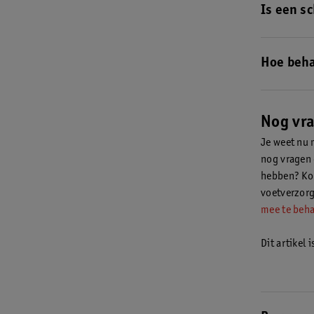
Is een s
Een schimme
sporen van 
Hoe beha
doucheruimt
nagels ter
Een schimme
verschillen
Nog vr
Je weet nu 
nog vragen 
hebben? Kom
voetverzorg
mee te beh
Dit artikel 