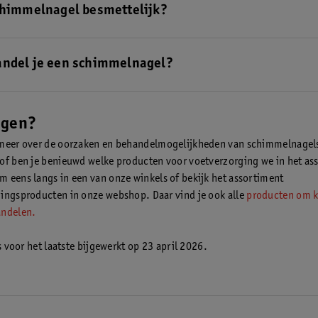
chimmelnagel besmettelijk?
lnagel is helaas besmettelijk. Wanneer je een schimmelnagel hebt zit
de schimmel in je huidschilfers. Als deze op de grond vallen in bijvoo
ndel je een schimmelnagel?
e, zwembad of sportzaal kun je besmet raken wanneer deze op je blot
echtkomen.
lnagel is gelukkig niet gevaarlijk en kan geen kwaad. Kruidvat heeft
de producten voor gebruik bij schimmelnagels.
agen?
meer over de oorzaken en behandelmogelijkheden van schimmelnagels
of ben je benieuwd welke producten voor voetverzorging we in het as
 eens langs in een van onze winkels of bekijk het assortiment
ingsproducten in onze webshop. Daar vind je ook alle
producten om k
andelen.
is voor het laatste bijgewerkt op 23 april 2026.