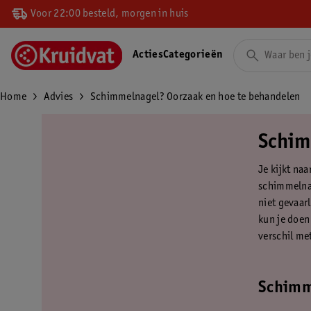
Voor 22:00 besteld, morgen in huis
Acties
Categorieën
Home
Advies
Schimmelnagel? Oorzaak en hoe te behandelen
Schim
Je kijkt naa
schimmelnag
niet gevaarl
kun je doen
verschil me
Schimme