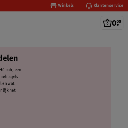
Winkels
Klantenservice
0
.
00
delen
. Hè bah, een
mmelnagels
l en wat
nlijk het