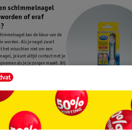
en schimmelnagel
 worden of eraf
n?
chimmelnagel kan de kleur van de
in worden. Als je nagel zwart
t het misschien niet om een
agel, je kunt altijd contact met je
opnemen als je je zorgen maakt. Bij
melnagel is er naast een
andering soms ook een
verandering. De nagel wordt
eld dik en brokkelig. Het kan ook
e nagel een stukje of helemaal los
n. Als je je hier zorgen over maakt
 hiervoor bij je huisarts terecht.
 medisch hulpmiddel. Lees voor het kopen de verpakking.