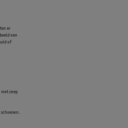
ten er
rbeeld een
uid of
h met zeep
c schoenen.