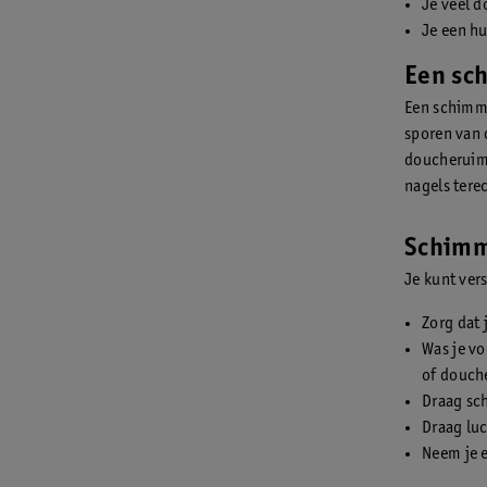
Je veel 
Je een hu
Een sc
Een schimme
sporen van 
doucheruimt
nagels ter
Schimm
Je kunt ver
Zorg dat 
Was je vo
of douche
Draag sc
Draag luc
Neem je 