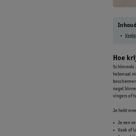
Inhou
Veelg
Hoe kri
Schimmels z
helemaal ni
beschermend
nagel binne
vingers of 
Je hebt mee
Je een v
Vaak of l