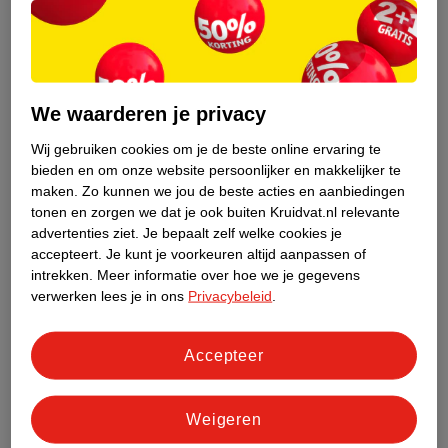
Draag ventilerende schoenen.
Reinig voetverzorgingsproducten na gebruik en deel ze niet
met anderen.
We waarderen je privacy
Kalknagel behandelen
Je kunt kalknagels zelf behandelen met producten zoals een
Wij gebruiken cookies om je de beste online ervaring te
kalknagelpen, -kwastje, -pleister of -behandelset. Deze
bieden en om onze website persoonlijker en makkelijker te
maken.
Zo kunnen we jou de beste acties en aanbiedingen
producten kun je kopen bij Kruidvat. Je vindt ze in het schap
tonen en zorgen we dat je ook buiten Kruidvat.nl relevante
kalknagelbehandeling.
advertenties ziet.
Je bepaalt zelf welke cookies je
accepteert.
Je kunt je voorkeuren altijd aanpassen of
intrekken.
Meer informatie over hoe we je gegevens
verwerken lees je in ons
Privacybeleid
.
Accepteer
Weigeren