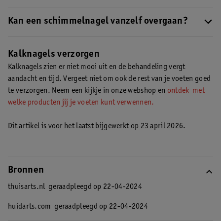
meestal van iemand uit je omgeving.
Er zijn verschillende producten verkrijgbaar tegen kalknagels.
Zoals kalknagelgel, kalknagelpen en kalknagellak.
Kan een schimmelnagel vanzelf overgaan?
Je vindt ze in
het schap kalknagelbehandeling.
Een schimmelnagel kan niet vanzelf overgaan. Wanneer een
schimmelinfectie op een nagel ontstaat, zal de infectie zich
Kalknagels verzorgen
langzaam uitbreiden. Het is belangrijk om snel met een
Kalknagels zien er niet mooi uit en de behandeling vergt
behandeling te beginnen.
aandacht en tijd. Vergeet niet om ook de rest van je voeten goed
te verzorgen. Neem een kijkje in onze webshop en
ontdek met
welke producten jij je voeten kunt verwennen.
Dit artikel is voor het laatst bijgewerkt op 23 april 2026.
Bronnen
thuisarts.nl
geraadpleegd op 22-04-2024
huidarts.com
geraadpleegd op 22-04-2024