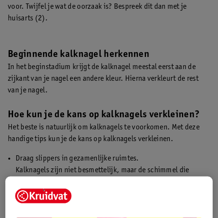
voor. Twijfel je wat de oorzaak is? Bespreek dit dan met je
huisarts (2).
Beginnende kalknagel herkennen
In het beginstadium krijgt de kalknagel meestal eerst aan de
zijkant van je nagel een andere kleur. Hierna verkleurt de rest
van je nagel.
Hoe kun je de kans op kalknagels verkleinen?
Het beste is natuurlijk om kalknagels te voorkomen. Met deze
handige tips kun je de kans op kalknagels verkleinen.
Draag slippers in gezamenlijke ruimtes.
Kalknagels zijn niet besmettelijk, maar de schimmel die
kalknagels veroorzaakt is dat wel. Deze kan loskomen door de
schilfers onder je nagels.
Droog je voeten af na het douchen.
Draag dagelijks schone en katoenen sokken.