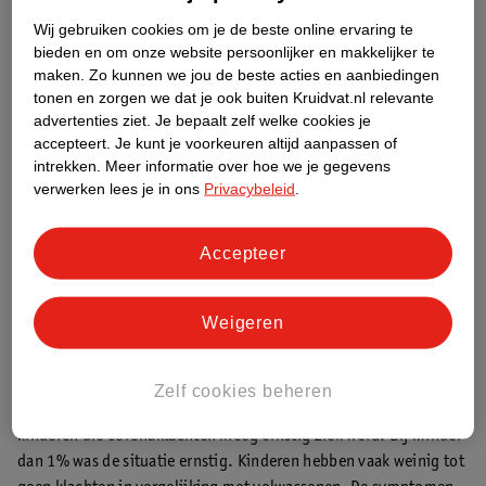
Bijvoorbeeld door ramen open te zetten of door te checken of
Wij gebruiken cookies om je de beste online ervaring te
het ventilatiesysteem goed werkt
bieden en om onze website persoonlijker en makkelijker te
maken.
Zo kunnen we jou de beste acties en aanbiedingen
Check voor de meest actuele adviezen de website van het RIVM.
tonen en zorgen we dat je ook buiten Kruidvat.nl relevante
advertenties ziet.
Je bepaalt zelf welke cookies je
accepteert.
Je kunt je voorkeuren altijd aanpassen of
Corona en zwanger
intrekken.
Meer informatie over hoe we je gegevens
Als je zwanger bent, loop je gelukkig niet meer kans op corona
verwerken lees je in ons
Privacybeleid
.
dan andere gezonde mensen. Heb je corona tijdens je
zwangerschap? Je hoeft je geen zorgen te maken om het krijgen
van een miskraam, of aangeboren afwijkingen bij het kind. Er
Accepteer
worden iets meer baby’s te vroeg geboren, maar dit wordt niet
veroorzaakt door het virus zelf.
Weigeren
Je kind heeft corona
Heeft je kind corona? Dat is natuurlijk erg vervelend. Uit
Zelf cookies beheren
onderzoek is gebleken dat maar een klein percentage van de
kinderen die coronaklachten kreeg ernstig ziek werd. Bij minder
dan 1% was de situatie ernstig. Kinderen hebben vaak weinig tot