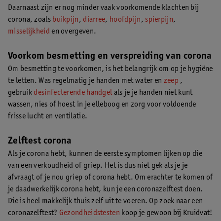
Daarnaast zijn er nog minder vaak voorkomende klachten bij
corona, zoals
buikpijn
,
diarree
,
hoofdpijn
,
spierpijn
,
misselijkheid
en overgeven.
Voorkom besmetting en verspreiding van corona
Om besmetting te voorkomen, is het belangrijk om op je hygiëne
te letten. Was regelmatig je handen met water en
zeep
,
gebruik
desinfecterende handgel
als je je handen niet kunt
wassen, nies of hoest in je elleboog en zorg voor voldoende
frisse lucht en ventilatie.
Zelftest corona
Als je corona hebt, kunnen de eerste symptomen lijken op die
van een verkoudheid of griep. Het is dus niet gek als je je
afvraagt of je nou griep of corona hebt. Om erachter te komen of
je daadwerkelijk corona hebt, kun je een coronazelftest doen.
Die is heel makkelijk thuis zelf uit te voeren. Op zoek naar een
coronazelftest?
Gezondheidstesten
koop je gewoon bij Kruidvat!