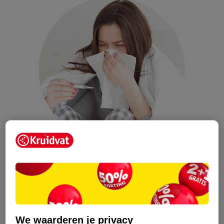
Voor iedereen met of zonder coronaklachten geldt:
Hoest of nies in je elleboog.
Was vaak en goed je handen met water en zeep.
We waarderen je privacy
Zorg voor voldoende ventilatie van binnenruimtes.