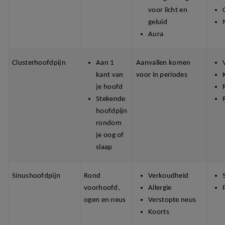
voor licht en
geluid
Aura
Clusterhoofdpijn
Aan 1
Aanvallen komen
kant van
voor in periodes
je hoofd
Stekende
hoofdpijn
rondom
je oog of
slaap
Sinushoofdpijn
Rond
Verkoudheid
voorhoofd,
Allergie
ogen en neus
Verstopte neus
Koorts