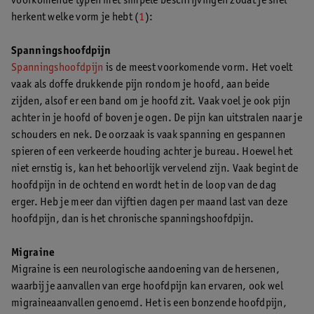
voorkomende typen met simpele beschrijvingen zodat je snel
herkent welke vorm je hebt (
1
):
Spanningshoofdpijn
Spanningshoofdpijn
is de meest voorkomende vorm. Het voelt
vaak als doffe drukkende pijn rondom je hoofd, aan beide
zijden, alsof er een band om je hoofd zit. Vaak voel je ook pijn
achter in je hoofd of boven je ogen. De pijn kan uitstralen naar je
schouders en nek. De oorzaak is vaak spanning en gespannen
spieren of een verkeerde houding achter je bureau. Hoewel het
niet ernstig is, kan het behoorlijk vervelend zijn. Vaak begint de
hoofdpijn in de ochtend en wordt het in de loop van de dag
erger. Heb je meer dan vijftien dagen per maand last van deze
hoofdpijn, dan is het chronische spanningshoofdpijn.
Migraine
Migraine is een neurologische aandoening van de hersenen,
waarbij je aanvallen van erge hoofdpijn kan ervaren, ook wel
migraineaanvallen genoemd. Het is een bonzende hoofdpijn,