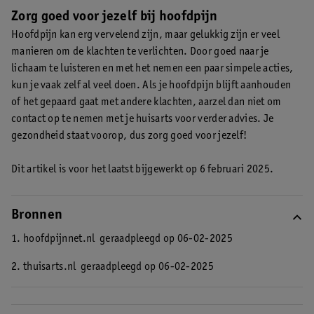
ademhalingsoefeningen of yoga kunnen stress en spierspanning
symptomen zoals koorts, overgeven, of als je moeite hebt met
Zorg goed voor jezelf bij hoofdpijn
verminderen. Pijnstillers zoals paracetamol kunnen verlichting
praten of bewegen, is het belangrijk om naar de huisarts te
bieden. Als de hoofdpijn aanhoudt of je andere klachten hebt,
Hoofdpijn kan erg vervelend zijn, maar gelukkig zijn er veel
gaan.
neem dan contact op met een arts.
manieren om de klachten te verlichten. Door goed naar je
lichaam te luisteren en met het nemen een paar simpele acties,
kun je vaak zelf al veel doen. Als je hoofdpijn blijft aanhouden
of het gepaard gaat met andere klachten, aarzel dan niet om
contact op te nemen met je huisarts voor verder advies. Je
gezondheid staat voorop, dus zorg goed voor jezelf!
Dit artikel is voor het laatst bijgewerkt op 6 februari 2025.
Bronnen
1. hoofdpijnnet.nl
geraadpleegd op 06-02-2025
2. thuisarts.nl
geraadpleegd op 06-02-2025