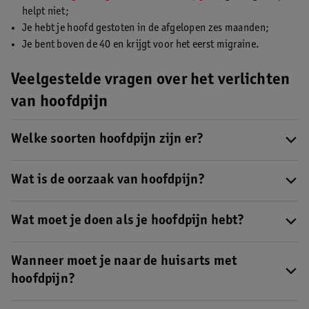
helpt niet;
Je hebt je hoofd gestoten in de afgelopen zes maanden;
Je bent boven de 40 en krijgt voor het eerst migraine.
Veelgestelde vragen over het verlichten
van hoofdpijn
Welke soorten hoofdpijn zijn er?
De meest voorkomende soorten hoofdpijn zijn
spanningshoofdpijn, migraine, clusterhoofdpijn en
Wat is de oorzaak van hoofdpijn?
sinushoofdpijn.
De oorzaken van hoofdpijn kunnen variëren van stress, spanning
en slaapgebrek tot hormonale veranderingen en
Wat moet je doen als je hoofdpijn hebt?
omgevingsfactoren zoals fel licht of bepaalde geuren.
Om hoofdpijn, zoals spanningshoofdpijn, migraine of
sinushoofdpijn, te verlichten, kan het helpen om rust te nemen
Wanneer moet je naar de huisarts met
in een stille, donkere kamer en een koud of warm kompres te
hoofdpijn?
gebruiken. Ontspanningstechnieken zoals
Als je hoofdpijn aanhoudt of gepaard gaat met andere