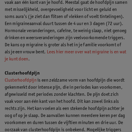
vaak aan één kant van je hoofd. Meestal gaat de hoofdpijn samen
met misselijkheid, overgevoeligheid voor licht en geluid en
soms aura’s (je ziet dan flitsen of vlekken of voelt tintelingen).
Een migraineaanval duurt tussen de 4 uur en 3 dagen (72 uur).
Hormonale veranderingen, cafeïne, te weinig slaap, niet genoeg
drinken en weersveranderingen zijn veelvoorkomende triggers.
De kans op migraine is groter als het in je familie voorkomt of
als je een vrouw bent.
Lees hier meer over wat migraine is en wat
je kunt doen
.
Clusterhoofdpijn
Clusterhoofdpijn
is een zeldzame vorm van hoofdpijn die wordt
gekenmerkt door intense pijn, die in periodes kan voorkomen,
afgewisseld met periodes zonder klachten. De pijn doet zich
vaak voor aan één kant van het hoofd. Dit kan zowel links als
rechts zijn. Het kan voelen als een stekende hoofdpijn achter je
oog of op je slaap. De aanvallen kunnen meerdere keren per dag
voorkomen en duren tussen de vijftien minuten en drie uur. De
oorzaak van clusterhoofdpijn is onbekend. Mogelijke triggers