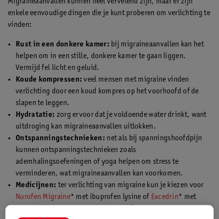
Migraineaanvallen kunnen heel vervelend zijn, maar er zijn
enkele eenvoudige dingen die je kunt proberen om verlichting te
vinden:
Rust in een donkere kamer:
bij migraineaanvallen kan het
helpen om in een stille, donkere kamer te gaan liggen.
Vermijd fel licht en geluid.
Koude kompressen:
veel mensen met migraine vinden
verlichting door een koud kompres op het voorhoofd of de
slapen te leggen.
Hydratatie:
zorg ervoor dat je voldoende water drinkt, want
uitdroging kan migraineaanvallen uitlokken.
Ontspanningstechnieken:
net als bij spanningshoofdpijn
kunnen ontspanningstechnieken zoals
ademhalingsoefeningen of yoga helpen om stress te
verminderen, wat migraineaanvallen kan voorkomen.
Medicijnen:
ter verlichting van migraine kun je kiezen voor
Nurofen Migraine
* met ibuprofen lysine of
Excedrin
* met
acetylsalicylzuur, paracetamol en cafeïne.