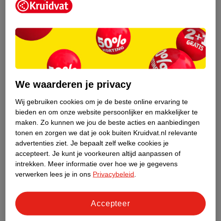
Wat helpt bij clusterhoofdpijn?
Clusterhoofdpijn kan worden uitgelokt door verschillende
triggers. Het is belangrijk om deze triggers te herkennen en te
vermijden om aanvallen zoveel mogelijk te beperken. Bij
klachten is het verstandig om naar de huisarts te gaan voor
advies.
We waarderen je privacy
Vermijden van triggers
: probeer bekende triggers zoals
Wij gebruiken cookies om je de beste online ervaring te
alcohol, bepaalde medicijnen, of lange vliegreizen te
bieden en om onze website persoonlijker en makkelijker te
maken.
Zo kunnen we jou de beste acties en aanbiedingen
vermijden, aangezien deze clusterhoofdpijn kunnen
tonen en zorgen we dat je ook buiten Kruidvat.nl relevante
uitlokken.
advertenties ziet.
Je bepaalt zelf welke cookies je
Koelte toepassen:
een koud kompres op de pijnlijke plek kan
accepteert.
Je kunt je voorkeuren altijd aanpassen of
helpen om de symptomen te verlichten.
intrekken.
Meer informatie over hoe we je gegevens
Rust en ontspanning
: creëer een rustige omgeving om
verwerken lees je in ons
Privacybeleid
.
stress te vermijden, wat aanvallen kan verminderen.
Raadpleeg je huisarts
: voor verdere behandeling en advies
Accepteer
is het belangrijk om contact op te nemen met je huisarts.