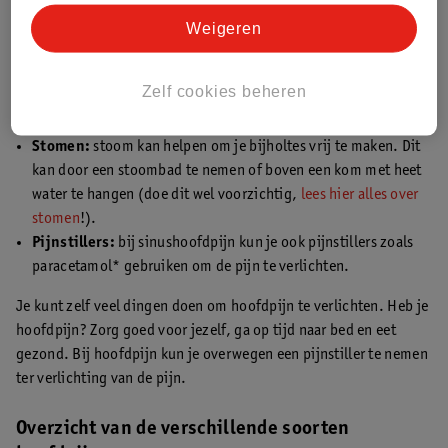
Weigeren
Wat helpt bij sinushoofdpijn?
Sinushoofdpijn ontstaat vaak door
verstopping van de bijholtes
,
wat erg vervelend kan zijn. Gelukkig zijn er enkele eenvoudige
Zelf cookies beheren
dingen die je kunt doen.
Stomen:
stoom kan helpen om je bijholtes vrij te maken. Dit
kan door een stoombad te nemen of boven een kom met heet
water te hangen (doe dit wel voorzichtig,
lees hier alles over
stomen
!).
Pijnstillers:
bij sinushoofdpijn kun je ook pijnstillers zoals
paracetamol* gebruiken om de pijn te verlichten.
Je kunt zelf veel dingen doen om hoofdpijn te verlichten. Heb je
hoofdpijn? Zorg goed voor jezelf, ga op tijd naar bed en eet
gezond. Bij hoofdpijn kun je overwegen een pijnstiller te nemen
ter verlichting van de pijn.
Overzicht van de verschillende soorten