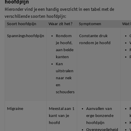
hoofdpijn
Hieronder vind je een handig overzicht in een tabel met de
verschillende soorten hoofdpijn:
Soort hoofdpijn
Waar zit het?
Symptomen
Wat 
Spanningshoofdpijn
Rondom
Constante druk
je hoofd,
rondom je hoofd
aan beide
kanten
Kan
uitstralen
naar nek
en
schouders
Migraine
Meestal aan 1
Aanvallen van
kant van je
erge bonzende
hoofd
hoofdpijn
Overgevoeligheid