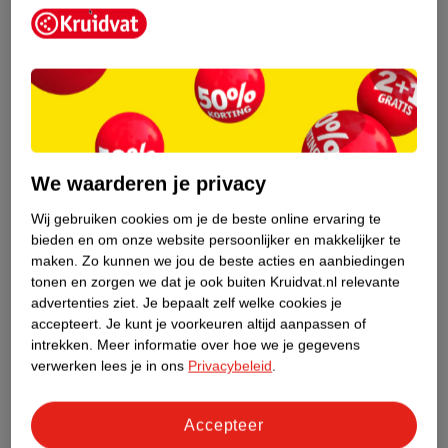
.
Jij in deze week
Week 40! De week der weken. Toch hoef je niet thuis te gaan
zitten wachten tot het moment daar is. Maar 5% van de vrouwen
bevalt op de uitgerekende datum. Je kunt dus gerust nog even
langs een vriendin als je er puf voor hebt. Bij de eerste tekenen
We waarderen je privacy
heb je nog genoeg tijd om naar huis te gaan voor de bevalling
Wij gebruiken cookies om je de beste online ervaring te
écht begint. Misschien kun je de tijd nemen om nog
een mooie
bieden en om onze website persoonlijker en makkelijker te
hoogzwangere buikfoto te maken en af te laten drukken
? Later
maken.
Zo kunnen we jou de beste acties en aanbiedingen
ga je die buik nog missen!
tonen en zorgen we dat je ook buiten Kruidvat.nl relevante
advertenties ziet.
Je bepaalt zelf welke cookies je
Tip voor je partner
accepteert.
Je kunt je voorkeuren altijd aanpassen of
Ook voor jou geldt: rust lekker uit. Een bevalling is ook voor jou
intrekken.
Meer informatie over hoe we je gegevens
verwerken lees je in ons
Privacybeleid
.
een emotionele ervaring en er staan nog genoeg gebroken
nachten op je te wachten. Zorg verder dat je weet wat je mee
moet nemen als jullie onverwachts naar het ziekenhuis moeten.
Accepteer