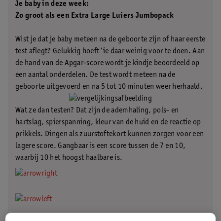
Je baby in deze week:
Zo groot als een Extra Large Luiers Jumbopack
Wist je dat je baby meteen na de geboorte zijn of haar eerste
test aflegt? Gelukkig hoeft ‘ie daar weinig voor te doen. Aan
de hand van de Apgar-score wordt je kindje beoordeeld op
een aantal onderdelen. De test wordt meteen na de
geboorte uitgevoerd en na 5 tot 10 minuten weer herhaald.
Wat ze dan testen? Dat zijn de ademhaling, pols- en
hartslag, spierspanning, kleur van de huid en de reactie op
prikkels. Dingen als zuurstoftekort kunnen zorgen voor een
lagere score. Gangbaar is een score tussen de 7 en 10,
waarbij 10 het hoogst haalbare is.