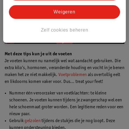
La vie Sanne vertelt
Je bent 40 weken zwanger, laat die baby maar komen! Helaas
Weigeren
kun je de bevalling niet opwekken, al probeert La Vie Sanne dat
wel.
Zelf cookies beheren
Kun je de bevalling opwekken? | Aflevering 10 | LaVieSanne x Kruidvat
00:00:00
Met deze tips kun je uit de voeten
Je voeten kunnen nu namelijk wel wat aandacht gebruiken. Die
extra kilo’s, hormonen, veranderde houding en vocht in je benen
maken het ze niet makkelijk.
Voetproblemen
als overtollig eelt
en likdoorns komen vaker voor. Dus… treat your feet!
Nummer één veroorzaker van voetklachten: te kleine
schoenen. Je voeten kunnen tijdens je zwangerschap wel een
hele schoenmaat groter worden. Een legitieme reden voor een
nieuw paar.
Gebruik
gelzolen
tijdens de stukjes die je nog loopt. Deze
kunnen ondersteuning bieden.