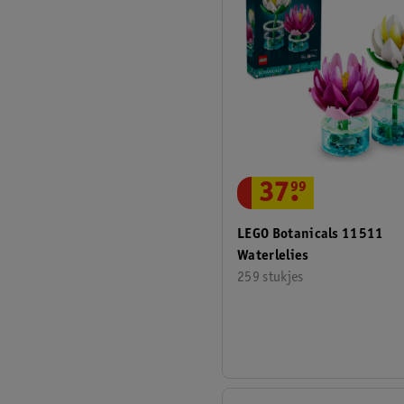
37
.
99
LEGO Botanicals 11511
Waterlelies
259 stukjes