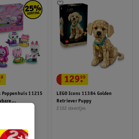
.
49
129
.
99
s Poppenhuis 11215
LEGO Icons 11384 Golden
wbare
Retriever Puppy
djes
2102 steentjes