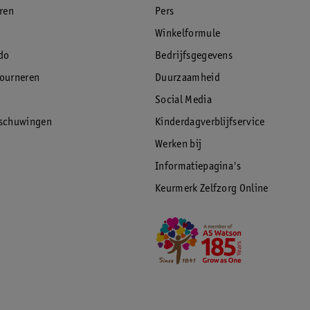
eren
Pers
Winkelformule
do
Bedrijfsgegevens
tourneren
Duurzaamheid
Social Media
rschuwingen
Kinderdagverblijfservice
Werken bij
Informatiepagina's
Keurmerk Zelfzorg Online