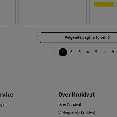
Volgende pagina tonen
1
2
3
4
5
...
9
rvice
Over Kruidvat
agen
Over Kruidvat
Verkopen via Kruidvat