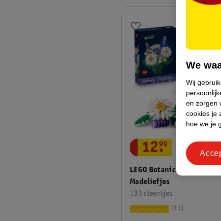
We waa
Wij gebrui
persoonlijk
en zorgen w
cookies je 
hoe we je 
12
.
99
Acce
LEGO Botanicals 11508
Madeliefjes
133 steentjes
11