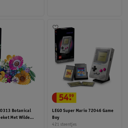
54
.
99
10313 Botanical
LEGO Super Mario 72046 Game
oeket Met Wilde
Boy
421 steentjes