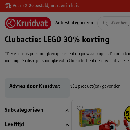
Voor 22:00 besteld, morgen in huis
Acties
Categorieën
Clubactie: LEGO 30% korting
*Deze actie is persoonlijk en gebaseerd op jouw aankopen. Daarom kan d
ingelogd én deze persoonlijke extra Clubactie hebt geactiveerd. Je ziet 
Advies door Kruidvat
161 product(en) gevonden
Subcategorieën
Leeftijd