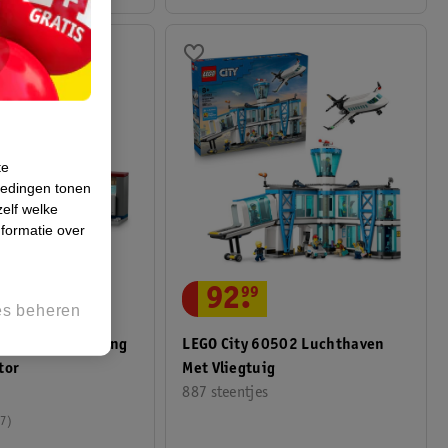
te
iedingen tonen
zelf welke
formatie over
92
.
99
es beheren
0455 Achtervolging
LEGO City 60502 Luchthaven
tor
Met Vliegtuig
887 steentjes
7