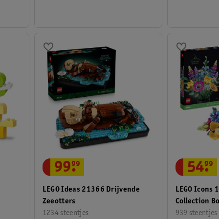
54
.
99
99
.
99
LEGO Icons 
LEGO Ideas 21366 Drijvende
Collection B
Zeeotters
Bloemen
939 steentjes
1234 steentjes