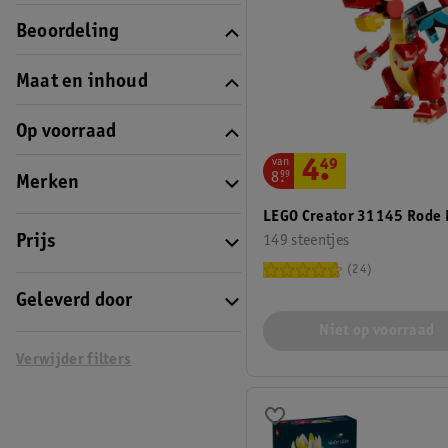
Beoordeling
Maat en inhoud
Op voorraad
van
4
.
49
8
.
99
Merken
LEGO Creator 31145 Rode 
149 steentjes
Prijs
24
Geleverd door
Niet op voorraad
Verwijder filters