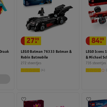
27
.
99
84
.
99
LEGO Batman 76333 Batman &
LEGO Icons 
Draak
Robin Batmobile
& Michael S
272 steentjes
735 steentjes
4