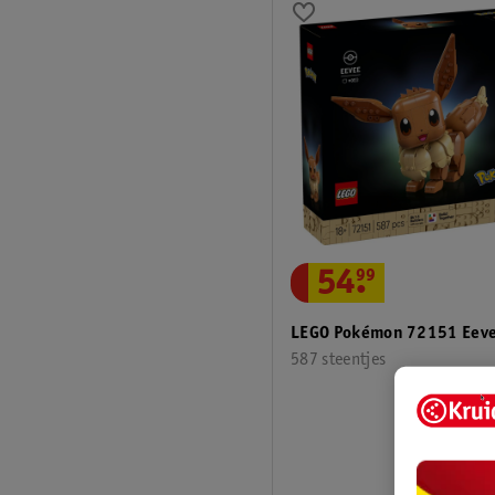
54
.
99
LEGO Pokémon 72151 Eev
587 steentjes