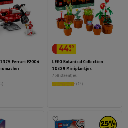
44
.
99
11375 Ferrari F2004
LEGO Botanical Collection
chumacher
10329 Miniplantjes
758 steentjes
1
24