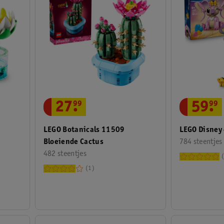
27
.
99
59
.
99
LEGO Botanicals 11509
LEGO Disney
Bloeiende Cactus
784 steentjes
482 steentjes
1