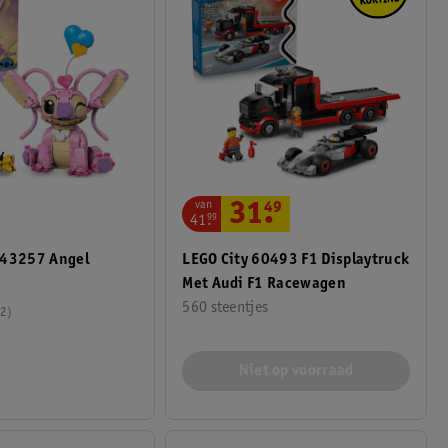
van
31
.
49
41
.
99
 43257 Angel
LEGO City 60493 F1 Displaytruck
Met Audi F1 Racewagen
560 steentjes
2
Niet op voorraad