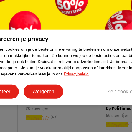
rderen je privacy
ken cookies om je de beste online ervaring te bieden en om onze websi
er en makkelijker te maken.
Zo kunnen we jou de beste acties en aanb
e dat je ook buiten Kruidvat.nl relevante advertenties ziet.
Je bepaalt 
accepteert.
Je kunt je voorkeuren altijd aanpassen of intrekken.
Meer in
gegevens verwerken lees je in ons
Privacybeleid
.
8
.
99
17
.
99
pteer
Weigeren
Zelf cooki
LEGO City 6
LEGO City 60205 Treinrails
Op Politiemo
20 steentjes
65 steentjes
43