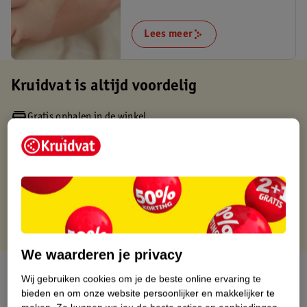
Lees meer
Kruidvat is altijd voordelig
Gratis ophalen in de winkel
Op werkdagen voor 22:00 uur besteld, volgende dag in huis
Gratis thuisbezorgd vanaf 50.00
Gratis retourneren binnen 30 dagen
Gratis punten met je Kruidvat kaart
We waarderen je privacy
Over dit product
Wij gebruiken cookies om je de beste online ervaring te
bieden en om onze website persoonlijker en makkelijker te
Productinformatie