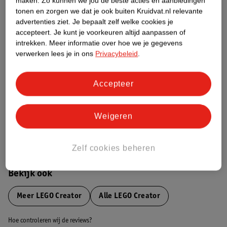
maken.
Zo kunnen we jou de beste acties en aanbiedingen
tonen en zorgen we dat je ook buiten Kruidvat.nl relevante
advertenties ziet.
Je bepaalt zelf welke cookies je
Etiketinformatie
accepteert.
Je kunt je voorkeuren altijd aanpassen of
intrekken.
Meer informatie over hoe we je gegevens
verwerken lees je in ons
Privacybeleid
.
Nature Impact Score
Dit product heeft (nog) geen Nature
Accepteer
Impact Score.
Meer informatie
Weigeren
Bestel & Bezorginformatie
Zelf cookies beheren
Bekijk ook
Meer
LEGO Creator
Alle LEGO Creator
Hoe controleren wij de reviews?