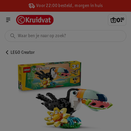
Voor 22:00 besteld, morgen in huis
0
.
00
LEGO Creator