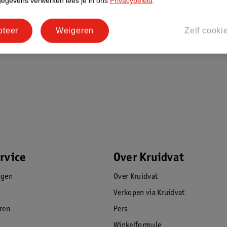
gegevens verwerken lees je in ons
Privacybeleid
.
pteer
Weigeren
Zelf cooki
rvice
Over Kruidvat
agen
Over Kruidvat
Verkopen via Kruidvat
eren
Pers
Winkelformule