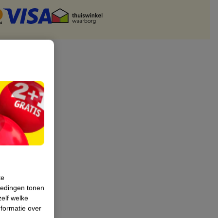
te
iedingen tonen
zelf welke
formatie over