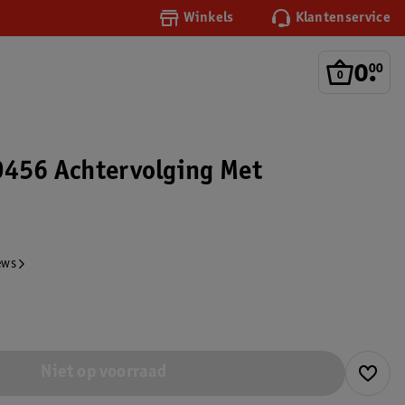
Winkels
Klantenservice
0
.
00
0456 Achtervolging Met
ews
Niet op voorraad