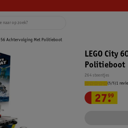
456 Achtervolging Met Politieboot
LEGO City 6
Politieboot
264 steentjes
1 revi
(5/5)
27
.
99