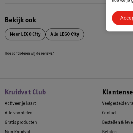
hoe we je 
Acce
Bekijk ook
Meer
LEGO City
Alle LEGO City
Hoe controleren wij de reviews?
Kruidvat Club
Klantense
Activeer je kaart
Veelgestelde vr
Alle voordelen
Contact
Gratis producten
Bestellen & lev
Mijn Kruidvat
Betalen