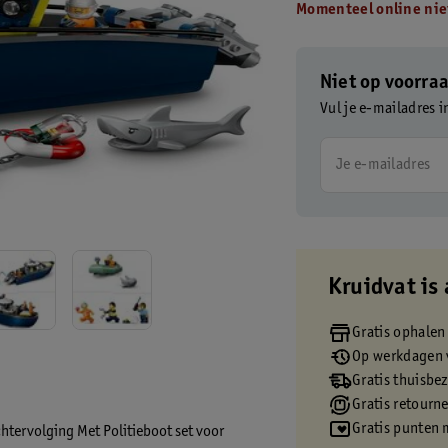
Momenteel online nie
Niet op voorra
Vul je e-mailadres i
Je e-mailadres
Kruidvat is 
Gratis ophalen
Op werkdagen v
Gratis thuisbe
Gratis retourn
Gratis punten 
htervolging Met Politieboot set voor