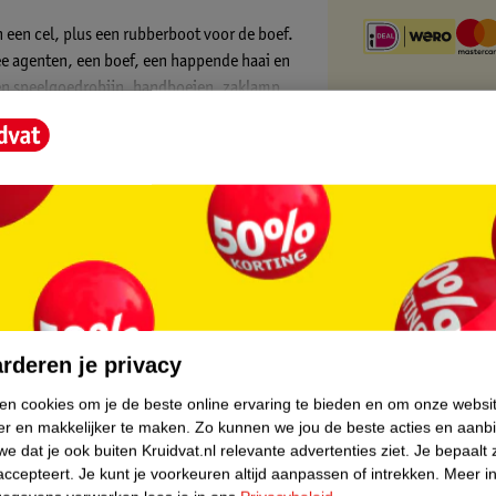
een cel, plus een rubberboot voor de boef.
wee agenten, een boef, een happende haai en
een speelgoedrobijn, handboeien, zaklamp,
 sluit de boef op in zijn cel en laat zowel de
spel.
pp. Hiermee zoom je in, draai je modellen
core.
rderen je privacy
ken cookies om je de beste online ervaring te bieden en om onze websi
er en makkelijker te maken.
Zo kunnen we jou de beste acties en aanb
e dat je ook buiten Kruidvat.nl relevante advertenties ziet.
Je bepaalt 
accepteert.
Je kunt je voorkeuren altijd aanpassen of intrekken.
Meer in