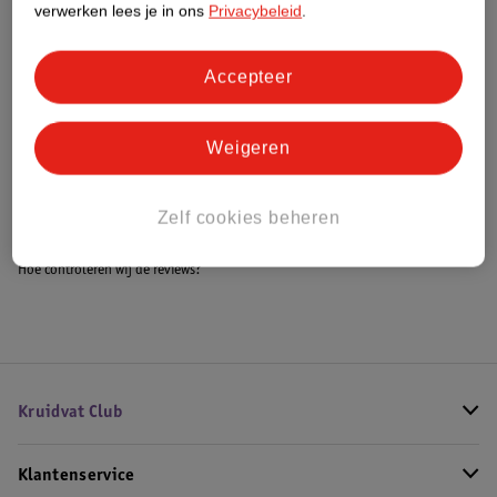
verwerken lees je in ons
Privacybeleid
.
Accepteer
Bestel & Bezorginformatie
Weigeren
Bekijk ook
Meer
LEGO Creator
Alle LEGO Creator
Zelf cookies beheren
Hoe controleren wij de reviews?
Kruidvat Club
Klantenservice