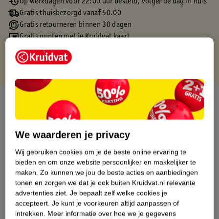
Op werkdagen voor 22:00 uur besteld, volgende dag in huis
Gratis thuisbezorgd vanaf 50.00
Gratis retourneren binnen 30 dagen
Gratis punten met je Kruidvat kaart
Over dit product
Productinformatie
We waarderen je privacy
Etiketinformatie
Wij gebruiken cookies om je de beste online ervaring te
bieden en om onze website persoonlijker en makkelijker te
maken.
Zo kunnen we jou de beste acties en aanbiedingen
Nature Impact Score
tonen en zorgen we dat je ook buiten Kruidvat.nl relevante
advertenties ziet.
Je bepaalt zelf welke cookies je
Dit product heeft (nog) geen Nature
accepteert.
Je kunt je voorkeuren altijd aanpassen of
Impact Score.
intrekken.
Meer informatie over hoe we je gegevens
Meer informatie