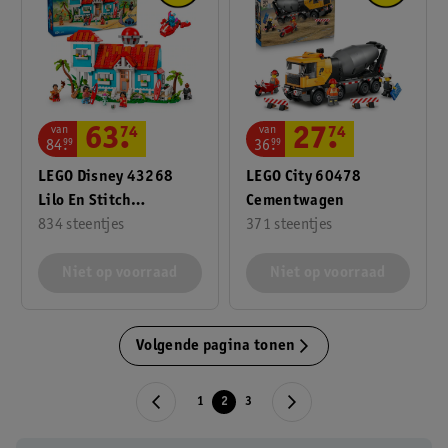
van
van
63
.
74
27
.
74
84
.
99
36
.
99
LEGO Disney 43268
LEGO City 60478
Lilo En Stitch
Cementwagen
Strandhuis
834 steentjes
371 steentjes
Niet op voorraad
Niet op voorraad
Volgende pagina tonen
1
2
3