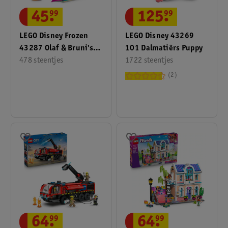
125
.
99
45
.
99
LEGO Disney 43269
LEGO Disney Frozen
101 Dalmatiërs Puppy
43287 Olaf & Bruni's
1722 steentjes
Picknickplezier
478 steentjes
2
64
.
99
64
.
99