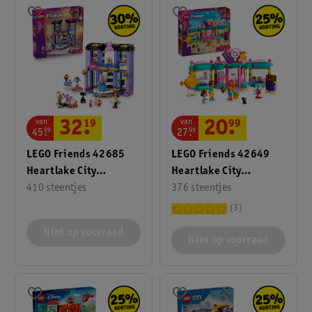
van
van
20
.
99
32
.
19
27
.
99
45
.
99
LEGO Friends 42649
LEGO Friends 42685
Heartlake City
Heartlake City
Snoepwinkel
376 steentjes
Modeshow
410 steentjes
3
Niet op voorraad
Niet op voorraad