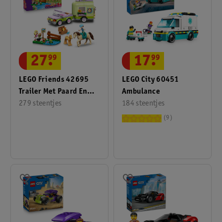
17
.
99
27
.
99
LEGO City 60451
LEGO Friends 42695
Ambulance
Trailer Met Paard En
184 steentjes
Veulen
279 steentjes
9