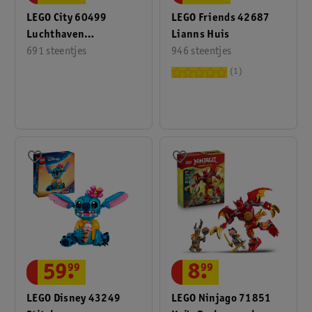
LEGO Friends 42687
LEGO City 60499
Lianns Huis
Luchthaven
946 steentjes
Brandweertruck
691 steentjes
1
59
.
99
8
.
99
LEGO Disney 43249
LEGO Ninjago 71851