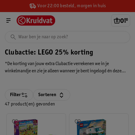
Voor 22:00 besteld, morgen in huis
0
.
00
Clubactie: LEGO 25% korting
*De korting van jouw extra Clubactie verrekenen we in je
winkelmandje en zie je alleen wanneer je bent ingelogd én deze
persoonlijke extra Clubactie hebt geactiveerd. Je ziet de korting
altijd voordat je betaalt.
Filter
Sorteren
47 product(en) gevonden