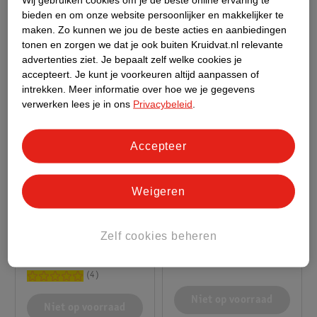
bieden en om onze website persoonlijker en makkelijker te
maken.
Zo kunnen we jou de beste acties en aanbiedingen
tonen en zorgen we dat je ook buiten Kruidvat.nl relevante
advertenties ziet.
Je bepaalt zelf welke cookies je
accepteert.
Je kunt je voorkeuren altijd aanpassen of
intrekken.
Meer informatie over hoe we je gegevens
verwerken lees je in ons
Privacybeleid
.
Accepteer
van
van
8
.
99
27
.
49
Weigeren
17
.
99
54
.
99
LEGO City 60464 F1
LEGO Friends 42686
Zelf cookies beheren
Williams Racing En
Binnenspeeltuin
Haas F1 Racewagens
92 steentjes
668 steentjes
4
Niet op voorraad
Niet op voorraad