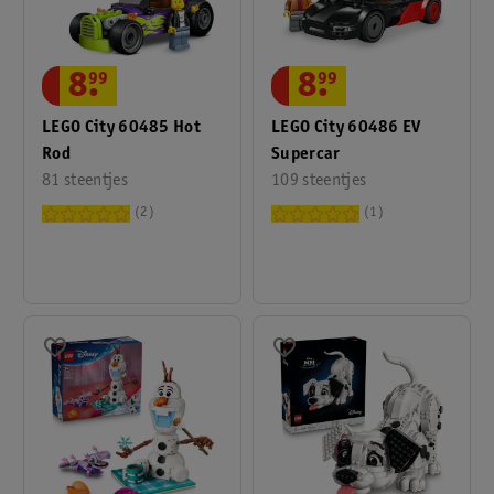
8
.
99
8
.
99
LEGO City 60485 Hot
LEGO City 60486 EV
Rod
Supercar
81 steentjes
109 steentjes
2
1