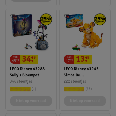
van
van
34
.
49
13
.
49
45
.
99
17
.
99
LEGO Disney 43288
LEGO Disney 43243
Sally's Bloempot
Simba De
346 steentjes
Leeuwenkoning Als
222 steentjes
Welp
1
35
Niet op voorraad
Niet op voorraad