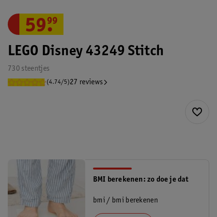
59
.
99
LEGO Disney 43249 Stitch
730 steentjes
27 reviews
(4.74/5)
BMI berekenen: zo doe je dat
bmi / bmi berekenen