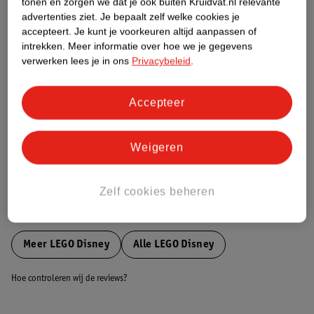
tonen en zorgen we dat je ook buiten Kruidvat.nl relevante
Etiketinformatie
advertenties ziet.
Je bepaalt zelf welke cookies je
accepteert.
Je kunt je voorkeuren altijd aanpassen of
intrekken.
Meer informatie over hoe we je gegevens
Nature Impact Score
verwerken lees je in ons
Privacybeleid
.
Dit product heeft (nog) geen Nature
Impact Score.
Accepteer
Meer informatie
Weigeren
Bestel & Bezorginformatie
Zelf cookies beheren
Bekijk ook
Meer
LEGO Disney
Alle LEGO Disney
Hoe controleren wij de reviews?