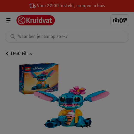
Voor 22:00 besteld, morgen in huis
0
.
00
LEGO Films