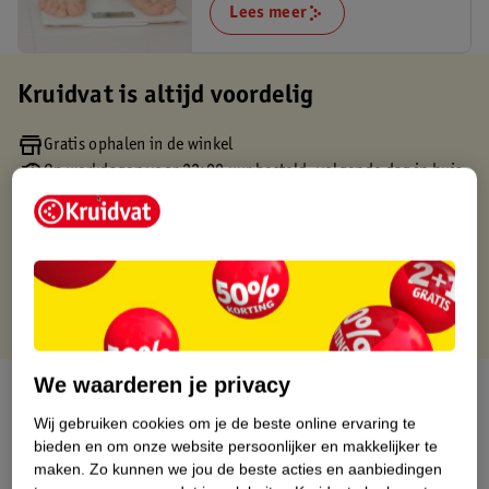
Lees meer
Kruidvat is altijd voordelig
Gratis ophalen in de winkel
Op werkdagen voor 22:00 uur besteld, volgende dag in huis
Gratis thuisbezorgd vanaf 50.00
Gratis retourneren binnen 30 dagen
Gratis punten met je Kruidvat kaart
We waarderen je privacy
Over dit product
Wij gebruiken cookies om je de beste online ervaring te
Productinformatie
bieden en om onze website persoonlijker en makkelijker te
maken.
Zo kunnen we jou de beste acties en aanbiedingen