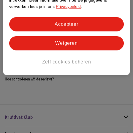
intrekken.
Meer informatie over hoe we je gegevens
Meer informatie
verwerken lees je in ons
Privacybeleid
.
Accepteer
Bestel & Bezorginformatie
Weigeren
Bekijk ook
Zelf cookies beheren
Meer
LEGO Ninjago
Alle LEGO Ninjago
Hoe controleren wij de reviews?
Kruidvat Club