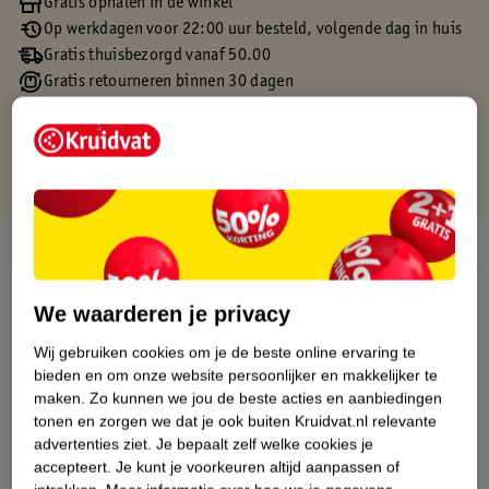
Gratis ophalen in de winkel
Op werkdagen voor 22:00 uur besteld, volgende dag in huis
Gratis thuisbezorgd vanaf 50.00
Gratis retourneren binnen 30 dagen
Gratis punten met je Kruidvat kaart
Over dit product
Productinformatie
We waarderen je privacy
Wij gebruiken cookies om je de beste online ervaring te
Etiketinformatie
bieden en om onze website persoonlijker en makkelijker te
maken.
Zo kunnen we jou de beste acties en aanbiedingen
tonen en zorgen we dat je ook buiten Kruidvat.nl relevante
Nature Impact Score
advertenties ziet.
Je bepaalt zelf welke cookies je
Dit product heeft (nog) geen Nature
accepteert.
Je kunt je voorkeuren altijd aanpassen of
Impact Score.