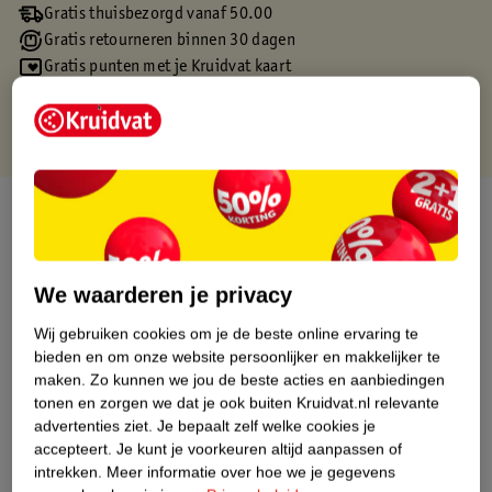
Gratis thuisbezorgd vanaf 50.00
Gratis retourneren binnen 30 dagen
Gratis punten met je Kruidvat kaart
Over dit product
Productinformatie
We waarderen je privacy
Etiketinformatie
Wij gebruiken cookies om je de beste online ervaring te
bieden en om onze website persoonlijker en makkelijker te
maken.
Zo kunnen we jou de beste acties en aanbiedingen
Nature Impact Score
tonen en zorgen we dat je ook buiten Kruidvat.nl relevante
Dit product heeft (nog) geen Nature
advertenties ziet.
Je bepaalt zelf welke cookies je
Impact Score.
accepteert.
Je kunt je voorkeuren altijd aanpassen of
Meer informatie
intrekken.
Meer informatie over hoe we je gegevens