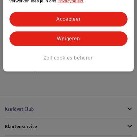
verwerken lees je in ons
Privacybeleid
.
Bestel & Bezorginformatie
Accepteer
Weigeren
Bekijk ook
Meer
LEGO City
Alle LEGO City
Zelf cookies beheren
Hoe controleren wij de reviews?
Kruidvat Club
Klantenservice