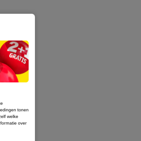
te
iedingen tonen
zelf welke
formatie over