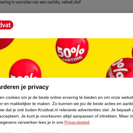
swing is voorzien van een zachte, velvet stof
lheden waar je kindje zich uren mee kan
ng en hoef ook jij je nergens zorgen over te
ntraciet. Voor welke kleur ga jij?
core.
rderen je privacy
ken cookies om je de beste online ervaring te bieden en om onze websi
er en makkelijker te maken.
Zo kunnen we jou de beste acties en aanb
e dat je ook buiten Kruidvat.nl relevante advertenties ziet.
Je bepaalt 
accepteert.
Je kunt je voorkeuren altijd aanpassen of intrekken.
Meer in
gegevens verwerken lees je in ons
Privacybeleid
.