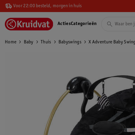
Voor 22:00 besteld, morgen in huis
Acties
Categorieën
Home
Baby
Thuis
Babyswings
X Adventure Baby Swing