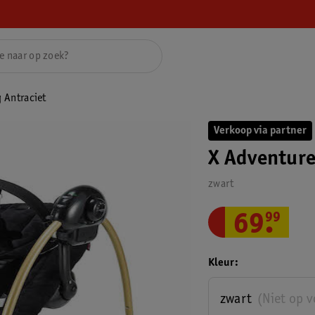
 Antraciet
Verkoop via partner
X Adventure
zwart
69
.
99
Kleur
zwart
(Niet op 