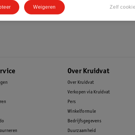
pteer
Weigeren
Zelf cooki
rvice
Over Kruidvat
agen
Over Kruidvat
Verkopen via Kruidvat
eren
Pers
Winkelformule
do
Bedrijfsgegevens
tourneren
Duurzaamheid