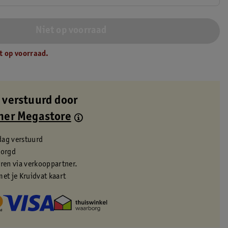
Niet op voorraad
t op voorraad.
 verstuurd door
ner Megastore
dag verstuurd
zorgd
eren via verkooppartner.
met je Kruidvat kaart