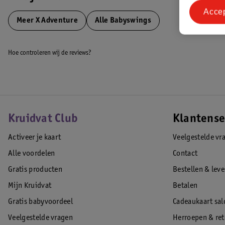
2 leuke speeltjes
Acce
Bekleding is gemakkelijk te verwijderen en te wassen
Meer
X Adventure
Alle Babyswings
Verstelbare 5-punts gordel
Onder de poten zit anti-slip beveiliging
Hoe controleren wij de reviews?
Vereist 4 C/LR14 (1,5V) batterijen (niet inbegrepen)
EAN code:8720289218461
Kruidvat Club
Klantense
Activeer je kaart
Veelgestelde vr
Alle voordelen
Contact
Gratis producten
Bestellen & lev
Mijn Kruidvat
Betalen
Gratis babyvoordeel
Cadeaukaart sal
Veelgestelde vragen
Herroepen & re