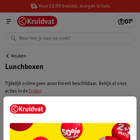
Voor 22:00 besteld, morgen in huis
0
.
00
Keuken
Lunchboxen
Tijdelijk online geen assortiment beschikbaar. Bekijk al onze
acties in de
folder
.
Kruidvat Club
Klantenservice