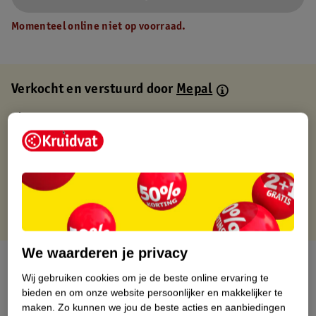
Momenteel online niet op voorraad.
Verkocht en verstuurd door
Mepal
Binnen 1 werkdag verstuurd
Gratis thuisbezorgd
Gratis retourneren via verkooppartner.
Gratis punten met je Kruidvat kaart
We waarderen je privacy
Over dit product
Wij gebruiken cookies om je de beste online ervaring te
bieden en om onze website persoonlijker en makkelijker te
Productinformatie
maken.
Zo kunnen we jou de beste acties en aanbiedingen