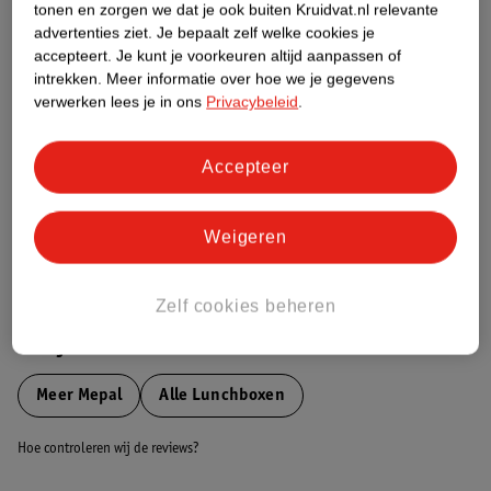
tonen en zorgen we dat je ook buiten Kruidvat.nl relevante
Etiketinformatie
advertenties ziet.
Je bepaalt zelf welke cookies je
accepteert.
Je kunt je voorkeuren altijd aanpassen of
intrekken.
Meer informatie over hoe we je gegevens
Nature Impact Score
verwerken lees je in ons
Privacybeleid
.
Dit product heeft (nog) geen Nature
Impact Score.
Accepteer
Meer informatie
Weigeren
Bestel & Bezorginformatie
Zelf cookies beheren
Bekijk ook
Meer
Mepal
Alle Lunchboxen
Hoe controleren wij de reviews?