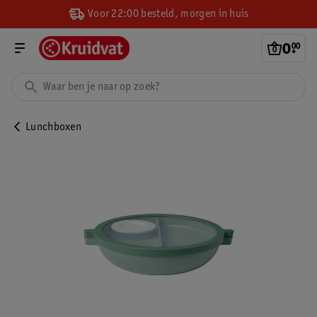
Voor 22:00 besteld, morgen in huis
0
.
00
Lunchboxen