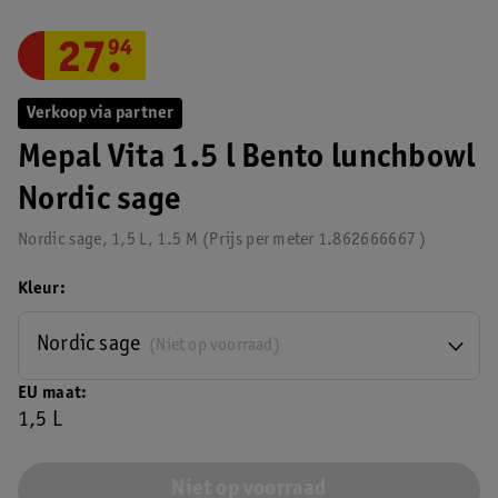
27
.
94
Verkoop via partner
Mepal Vita 1.5 l Bento lunchbowl
Nordic sage
Nordic sage, 1,5 L, 1.5 M
Prijs per
meter
1.862666667
Kleur
Nordic sage
(Niet op voorraad)
EU maat
1,5 L
Niet op voorraad