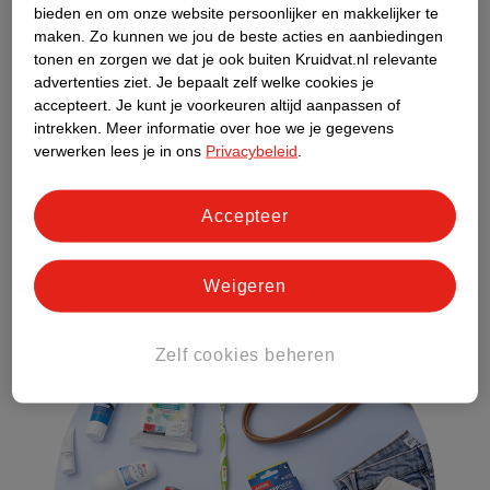
bieden en om onze website persoonlijker en makkelijker te
maken.
Zo kunnen we jou de beste acties en aanbiedingen
Elektronica
tonen en zorgen we dat je ook buiten Kruidvat.nl relevante
Vergeet deze items niet op je weekend weg:
advertenties ziet.
Je bepaalt zelf welke cookies je
accepteert.
Je kunt je voorkeuren altijd aanpassen of
Telefoon
intrekken.
Meer informatie over hoe we je gegevens
E-reader
verwerken lees je in ons
Privacybeleid
.
Camera
Alle opladers
Accepteer
Powerbank
Wereldstekker als je naar een land gaat met andere
stopcontacten
Weigeren
Zelf cookies beheren