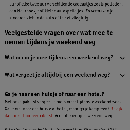
uur of elke twee uur verschillende cadeautjes zoals potloden,
een kleurboekje of kleine autospelletjes. Zo vermaken je
kinderen zich in de auto of in het vliegtuig.
Veelgestelde vragen over wat mee te
nemen tijdens je weekend weg
Wat neem je mee tijdens een weekend weg?
Naast kleding en je documenten wil je je toiletspullen niet
vergeten.
Wat vergeet je altijd bij een weekend weg?
Pak in met onze inpaklijst voor je weekend weg!
Met onze paklijst voor je weekend weg, vergeet je niks meer mee
te nemen.
Check ‘m hier!
Ga je naar een huisje of naar een hotel?
Met onze paklijst vergeet je niets meer tijdens je weekend weg.
Ga je niet naar een huisje of hotel, maar ga je kamperen?
Bekijk
dan onze kampeerpaklijst.
Veel plezier op je weekend weg!
Dit artikel is voor het laatst bijgewerkt op 26 augustus 2025.