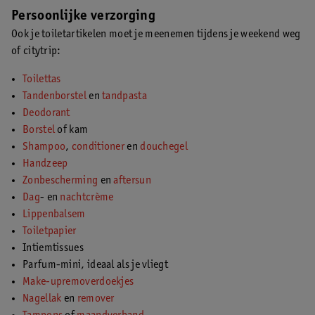
Persoonlijke verzorging
Ook je toiletartikelen moet je meenemen tijdens je weekend weg
of citytrip:
Toilettas
Tandenborstel
en
tandpasta
Deodorant
Borstel
of kam
Shampoo
,
conditioner
en
douchegel
Handzeep
Zonbescherming
en
aftersun
Dag
- en
nachtcrème
Lippenbalsem
Toiletpapier
Intiemtissues
Parfum-mini, ideaal als je vliegt
Make-upremoverdoekjes
Nagellak
en
remover