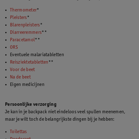
Thermometer
*
Pleisters
*
Blarenpleisters
*
Diarreeremmers
**
Paracetamol
**
ORS
Eventuele malariatabletten
Reisziektetabletten
**
Voor de beet
Na de beet
Eigen medicijnen
Persoonlijke verzorging
Je kan in je backpack niet eindeloos veel spullen meenemen,
maar je wilt toch de belangrijkste dingen bij je hebben:
Toilettas