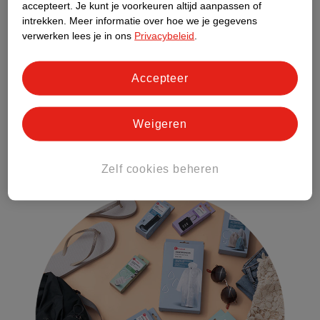
accepteert.
Je kunt je voorkeuren altijd aanpassen of
Je wilt misschien off the grid gaan tijdens je reis, maar deze
intrekken.
Meer informatie over hoe we je gegevens
spullen zijn handig om mee te nemen:
verwerken lees je in ons
Privacybeleid
.
Telefoon
Camera
Accepteer
E-reader
Powerbank
Alle opladers
Weigeren
Oordopjes of koptelefoon
Wereldstekker
Zelf cookies beheren
Eventueel tablet of laptop