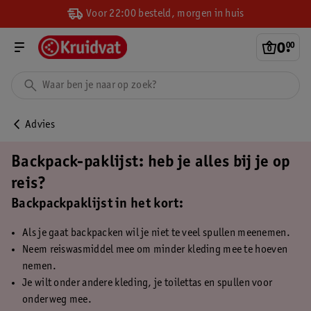
Voor 22:00 besteld, morgen in huis
0
.
00
Advies
Backpack-paklijst: heb je alles bij je op
reis?
Backpackpaklijst in het kort:
Als je gaat backpacken wil je niet te veel spullen meenemen.
Neem reiswasmiddel mee om minder kleding mee te hoeven
nemen.
Je wilt onder andere kleding, je toilettas en spullen voor
onderweg mee.