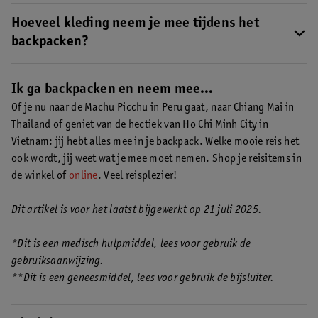
Als je gaat backpacken wil je niet te veel meenemen, want je
draagt het mee op je rug. Maar je wilt ook niks vergeten.
Hoeveel kleding neem je mee tijdens het
backpacken?
Neem niet te veel kleding of spullen mee. Je moet het allemaal
meedragen. Je kan onderweg gewoon wassen of naar de
Ik ga backpacken en neem mee…
wasserette gaan.
Of je nu naar de Machu Picchu in Peru gaat, naar Chiang Mai in
Thailand of geniet van de hectiek van Ho Chi Minh City in
Vietnam: jij hebt alles mee in je backpack. Welke mooie reis het
ook wordt, jij weet wat je mee moet nemen. Shop je reisitems in
de winkel of
online
. Veel reisplezier!
Dit artikel is voor het laatst bijgewerkt op 21 juli 2025.
*Dit is een medisch hulpmiddel, lees voor gebruik de
gebruiksaanwijzing.
**Dit is een geneesmiddel, lees voor gebruik de bijsluiter.