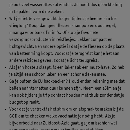
je ook veel wasserettes zal vinden. Je hoeft dus geen kleding
in te pakken voor drie weken.
Wil je niet te veel gewicht dragen tijdens je heenreis in het
vliegtuig? Koop dan geen flessen shampoo en douchegel,
maar ga voor bars of mini’s. Of stop je favoriete
verzorgingsproducten in reisflesjes. Lekker compact en
lichtgewicht. Een andere optie is dat je de flessen op de plaats
van bestemming koopt. Voordat je terugreist kan je het aan
andere reizigers geven, zodat je licht terugreist.
Als je in hostels slaapt, is een lakenzak een must-have. Zo heb
je altijd een schoon laken en een schone deken mee.
Ga je buiten de EU backpacken? Houd er dan rekening mee dat
bellen en internetten duur kunnen zijn. Neem een eSim en je
kan ook tijdens je trip contact houden met thuis zonder dat je
budget op raakt.
Voor dat je vertrekt is het slim om en afspraak te maken bij de
GGD om te checken welke vaccinatie je nodig hebt. Als je
bijvoorbeeld naar Zuidoost-Azië gaat, ga je misschien wel