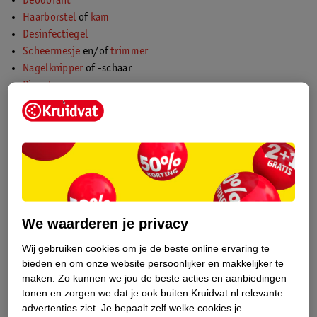
Deodorant
Haarborstel
of
kam
Desinfectiegel
Scheermesje
en/of
trimmer
Nagelknipper
of -schaar
Pincet
Tandenborstel
en
tandpasta
Make-up
Shampoo
en
conditioner
Bad- en doucheproducten
Zeepblaadjes
Zonbescherming
en
aftersun
Dag
- en
nachtcrème
Tampons
en/of
maandverband
We waarderen je privacy
Condooms
Wij gebruiken cookies om je de beste online ervaring te
Haarlak
, -
gel
of -
wax
bieden en om onze website persoonlijker en makkelijker te
Microvezel handdoek
maken.
Zo kunnen we jou de beste acties en aanbiedingen
tonen en zorgen we dat je ook buiten Kruidvat.nl relevante
Elektronica
advertenties ziet.
Je bepaalt zelf welke cookies je