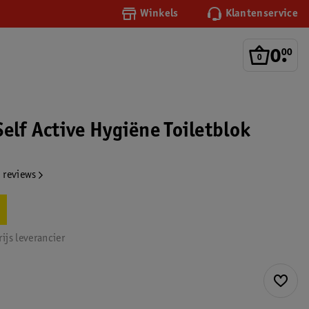
Winkels
Klantenservice
0
.
00
elf Active Hygiëne Toiletblok
 reviews
ijs leverancier