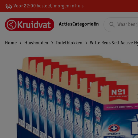
Voor 22:00 besteld, morgen in huis
Acties
Categorieën
Home
Huishouden
Toiletblokken
Witte Reus Self Active H