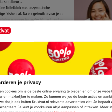
ste spoelbeurt.
iëne Toiletblok met enzymatische
ge frisheid af. Na elk gebruik ervaar je de
einiging wanneer het water blauw kleurt en
oelbeurten door
Kruidvat is 
Gratis ophalen
core.
Op werkdagen v
 Witte Reus zijn 95% biologisch afbreekbaar
Gratis thuisbe
rderen je privacy
Gratis retourn
Gratis punten 
ken cookies om je de beste online ervaring te bieden en om onze websi
er en makkelijker te maken.
Zo kunnen we jou de beste acties en aanb
let en stel het af op de waterstroom.
e dat je ook buiten Kruidvat.nl relevante advertenties ziet.
Je bepaalt 
risheid in de badkamer te ervaren.
accepteert.
Je kunt je voorkeuren altijd aanpassen of intrekken.
Meer in