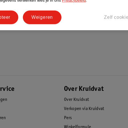
gegevens verwerken lees je in ons
Privacybeleid
.
pteer
Weigeren
Zelf cooki
rvice
Over Kruidvat
agen
Over Kruidvat
Verkopen via Kruidvat
eren
Pers
Winkelformule