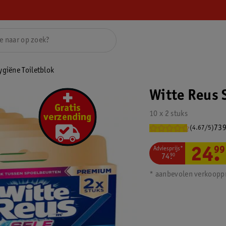
ygiëne Toiletblok
Witte Reus S
10 x 2 stuks
739
(4.67/5)
Adviesprijs*
24
.
99
74
.
90
* aanbevolen verkooppr