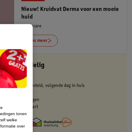
Nieuw! Kruidvat Derma voor een mooie
huid
dermacare
Lees meer
altijd voordelig
 in de winkel
oor 22:00 uur besteld, volgende dag in huis
zorgd vanaf 50.00
eren binnen 30 dagen
met je Kruidvat kaart
te
iedingen tonen
zelf welke
formatie over