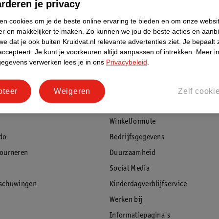
rderen je privacy
ken cookies om je de beste online ervaring te bieden en om onze websi
er en makkelijker te maken.
Zo kunnen we jou de beste acties en aanb
e dat je ook buiten Kruidvat.nl relevante advertenties ziet.
Je bepaalt 
accepteert.
Je kunt je voorkeuren altijd aanpassen of intrekken.
Meer in
rvice
Over Kruidvat
gegevens verwerken lees je in ons
Privacybeleid
.
agen
Over Kruidvat
Verkopen via Kruidvat
pteer
Weigeren
Zelf cooki
eren
Pers
Winkelformule
do
Bedrijfsgegevens
tourneren
Duurzaamheid
Social Media
rschuwingen
Kinderdagverblijfservice
Werken bij
Informatiepagina's