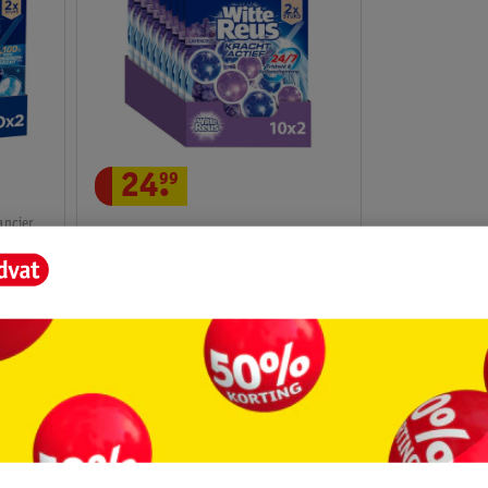
24
.
99
ancier
Witte Reus Kracht Actief
Lavendel Toiletblok
giëne
10 x 2 stuks
1