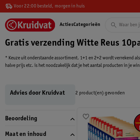
Voor 22:00 besteld, morgen in huis
Acties
Categorieën
Gratis verzending Witte Reus 10p
* Keuze uit onderstaande assortiment. 1+1 en 2+2 wordt verrekend als 5
halve prijs etc. is het noodzakelijk dat je het aantal producten in je 
verrekend in je winkelmand.
Advies door Kruidvat
2 product(en) gevonden
Beoordeling
Maat en inhoud