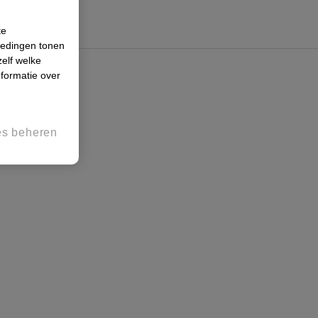
te
iedingen tonen
zelf welke
formatie over
es beheren