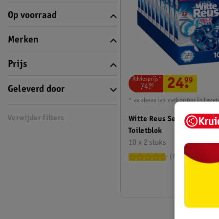
Op voorraad
Merken
Prijs
Adviesprijs*
24
.
99
74
.
90
Geleverd door
* aanbevolen verkoopprijs lever
Verwijder filters
Witte Reus Self Active Hy
Toiletblok
10 x 2 stuks
739