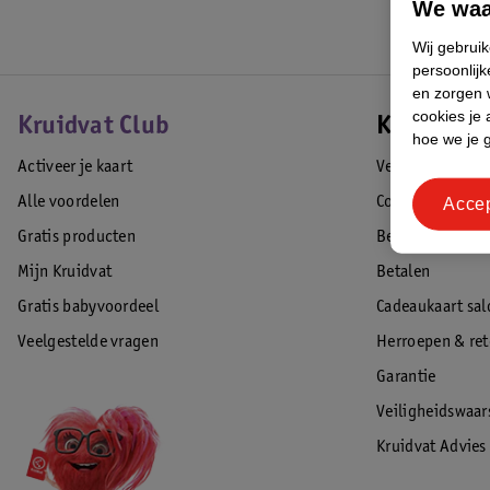
We waa
Wij gebrui
persoonlijk
en zorgen w
cookies je 
Kruidvat Club
Klantense
hoe we je 
Activeer je kaart
Veelgestelde vr
Alle voordelen
Contact
Acce
Gratis producten
Bestellen & lev
Mijn Kruidvat
Betalen
Gratis babyvoordeel
Cadeaukaart sal
Veelgestelde vragen
Herroepen & re
Garantie
Veiligheidswaa
Kruidvat Advies