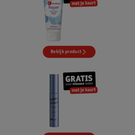
Bekijk product