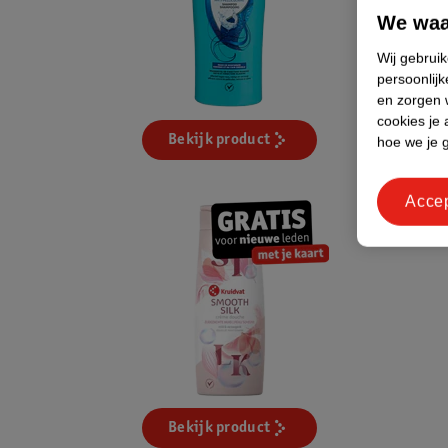
We waa
Wij gebrui
persoonlijk
en zorgen w
cookies je 
Bekijk product
hoe we je 
Acce
Bekijk product