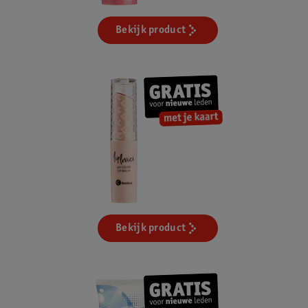
Bekijk product
Bekijk product