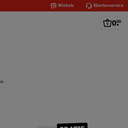
Winkels
Klantenservice
0
.
00
sa.