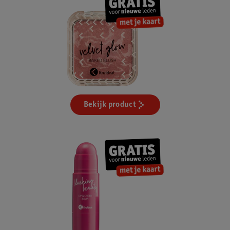
Bekijk product