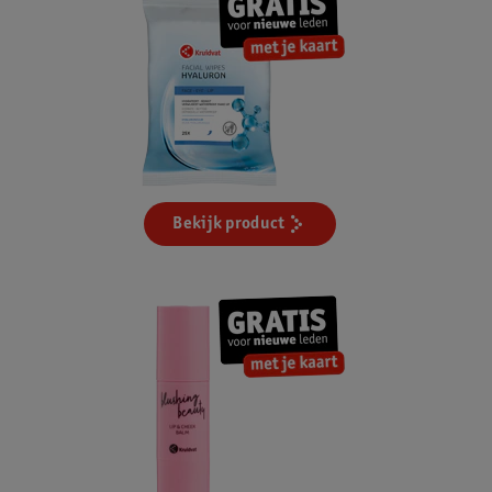
Bekijk product