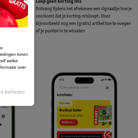
e aanbiedingen
Loop geen korting mis
e folder. Of
Ontvang tijdens het afrekenen een signaaltje hoe je
e. Wat jij het
voorkomt dat je korting misloopt. Door
bijvoorbeeld nog een (gratis) artikel toe te voegen
of je punten in te wisselen
te
iedingen tonen
zelf welke
formatie over
es beheren