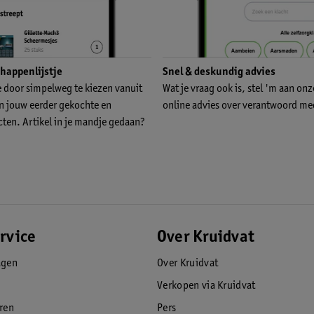
happenlijstje
Snel & deskundig advies
e door simpelweg te kiezen vanuit
Wat je vraag ook is, stel 'm aan onz
an jouw eerder gekochte en
online advies over verantwoord med
cten. Artikel in je mandje gedaan?
rvice
Over Kruidvat
agen
Over Kruidvat
Verkopen via Kruidvat
eren
Pers