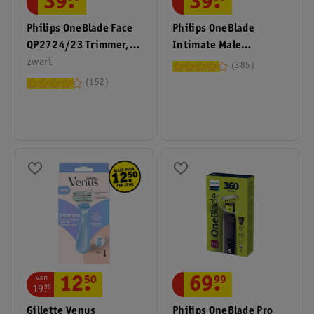
39
.
39
.
Philips OneBlade Face
Philips OneBlade
QP2724/23 Trimmer,
Intimate Male
Scheerapparaat En
zwart
QP1924/20
385
Styler
Scheerapparaat En
152
Trimmer
van
12
.
50
69
.
99
19
.
99
Gillette Venus
Philips OneBlade Pro