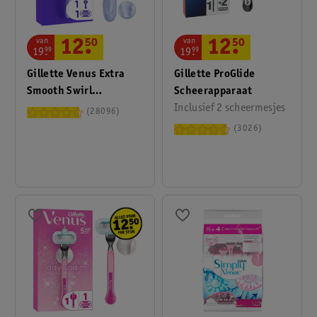
van
van
12
.
50
12
.
50
19
.
99
19
.
99
Gillette ProGlide
Gillette Venus Extra
Scheerapparaat
Smooth Swirl
Inclusief 2 scheermesjes
Scheersysteem
28096
3026