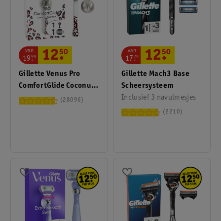
van
van
12
.
50
12
.
50
17
.
79
19
.
99
Gillette Mach3 Base
Gillette Venus Pro
Scheersysteem
ComfortGlide Coconut
Inclusief 3 navulmesjes
Scheersysteem
28096
2210