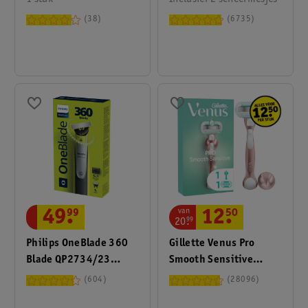
Scheerapparaat En
38
6735
Trimmer
van
49
.
99
12
.
50
20
.
99
Philips OneBlade 360
Gillette Venus Pro
Blade QP2734/23
Smooth Sensitive
Scheerapparaat
Scheersysteem
604
28096