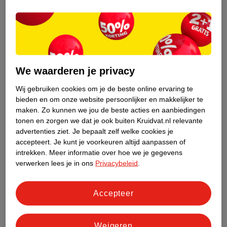
We waarderen je privacy
Wij gebruiken cookies om je de beste online ervaring te
bieden en om onze website persoonlijker en makkelijker te
59
.
99
24
.
99
maken.
Zo kunnen we jou de beste acties en aanbiedingen
tonen en zorgen we dat je ook buiten Kruidvat.nl relevante
Philips OneBlade
GilletteLabs Body +
advertenties ziet.
Je bepaalt zelf welke cookies je
Face+Body QP2834/23
Intimate
accepteert.
Je kunt je voorkeuren altijd aanpassen of
Trimmer,
zilverkleur
Scheersysteem
Inclusief 1 scheermesje
intrekken.
Meer informatie over hoe we je gegevens
Scheerapparaat En
152
40
verwerken lees je in ons
Privacybeleid
.
Styler
Accepteer
Weigeren