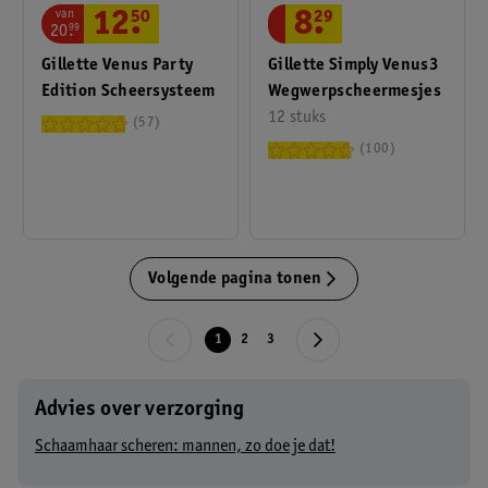
van
8
.
29
12
.
50
20
.
99
Gillette Simply Venus3
Gillette Venus Party
Wegwerpscheermesjes
Edition Scheersysteem
12 stuks
57
100
Volgende pagina tonen
1
2
3
Advies over verzorging
Schaamhaar scheren: mannen, zo doe je dat!