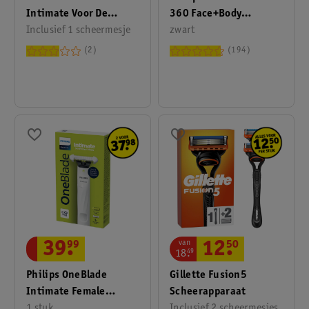
Intimate Voor De
360 Face+Body
Intieme Zone
Inclusief 1 scheermesje
QP6507/23 Trimmer,
zwart
Scheersysteem
Scheerapparaat En
2
194
Styler
van
39
.
99
12
.
50
18
.
49
Philips OneBlade
Gillette Fusion5
Intimate Female
Scheerapparaat
QP1924/22
1 stuk
Inclusief 2 scheermesjes