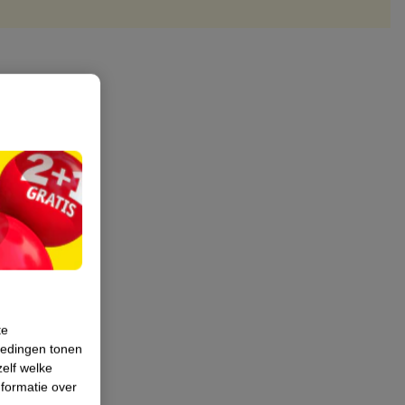
te
iedingen tonen
zelf welke
formatie over