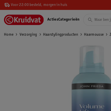
Voor 22:00 besteld, morgen in huis
Acties
Categorieën
Home
Verzorging
Haarstylingproducten
Haarmousse