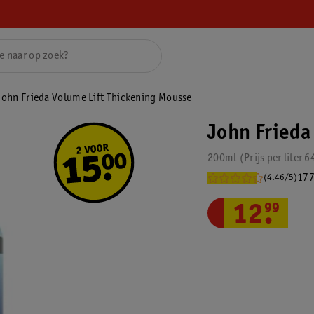
John Frieda Volume Lift Thickening Mousse
John Frieda
200ml
Prijs per
liter
6
177
(4.46/5)
12
.
99