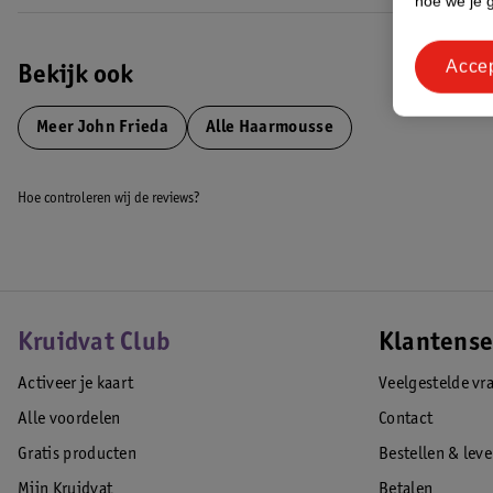
hoe we je 
Acce
Bekijk ook
Meer
John Frieda
Alle Haarmousse
Hoe controleren wij de reviews?
Kruidvat Club
Klantense
Activeer je kaart
Veelgestelde vr
Alle voordelen
Contact
Gratis producten
Bestellen & lev
Mijn Kruidvat
Betalen