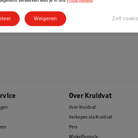
gegevens verwerken lees je in ons
Privacybeleid
.
pteer
Weigeren
Zelf cooki
rvice
Over Kruidvat
agen
Over Kruidvat
Verkopen via Kruidvat
eren
Pers
Winkelformule