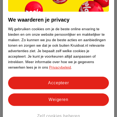
Etiketinformatie
Nature Impact Score
We waarderen je privacy
Dit product heeft (nog) geen Nature
Wij gebruiken cookies om je de beste online ervaring te
Impact Score.
bieden en om onze website persoonlijker en makkelijker te
Meer informatie
maken.
Zo kunnen we jou de beste acties en aanbiedingen
tonen en zorgen we dat je ook buiten Kruidvat.nl relevante
advertenties ziet.
Je bepaalt zelf welke cookies je
accepteert.
Je kunt je voorkeuren altijd aanpassen of
Bestel & Bezorginformatie
intrekken.
Meer informatie over hoe we je gegevens
verwerken lees je in ons
Privacybeleid
.
Bekijk ook
Accepteer
Meer
Andrelon
Alle Haarmousse
Weigeren
Hoe controleren wij de reviews?
Zelf cookies beheren