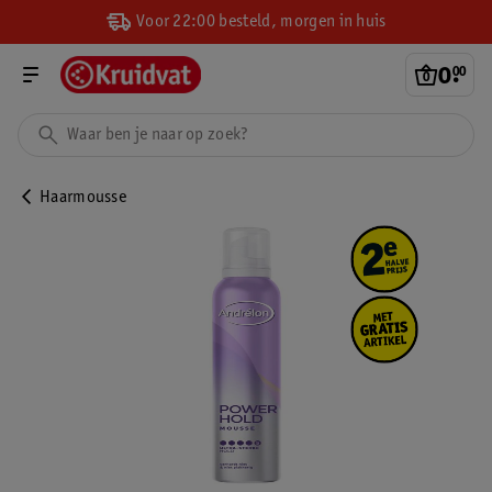
Voor 22:00 besteld, morgen in huis
0
.
00
Haarmousse