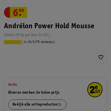
6
.
99
Andrélon Power Hold Mousse
200ml
Prijs per
liter
34.95
79 reviews
(4.39/5)
Actie
Diverse merken 2e halve prijs
Bekijk alle actieproducten