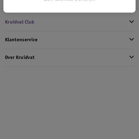
Kruidvat Club
Klantenservice
Over Kruidvat