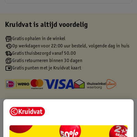
Kruidvat is altijd voordelig
Gratis ophalen in de winkel
Op werkdagen voor 22:00 uur besteld, volgende dag in huis
Gratis thuisbezorgd vanaf 50.00
Gratis retourneren binnen 30 dagen
Gratis punten met je Kruidvat kaart
Over dit product
Productinformatie