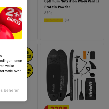
artner
Optimum Nutrition Whey Vanilla
Protein Powder
lates Bal
870g
7 cm
4
te
iedingen tonen
zelf welke
formatie over
es beheren
00