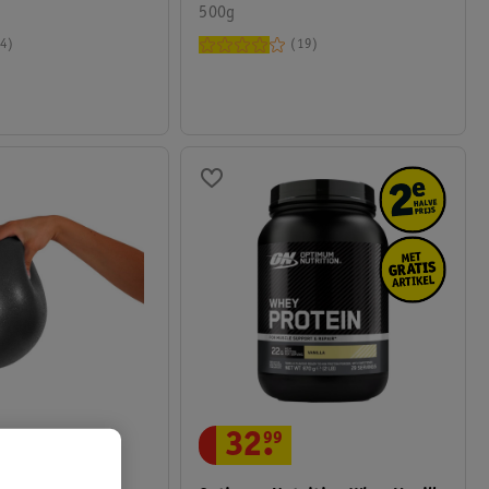
500g
4
19
32
.
99