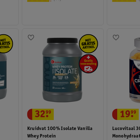
32
.
99
19
.
99
Kruidvat 100% Isolate Vanilla
Lucovitaal 
Whey Protein
Monohydraa