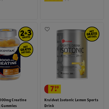
7
.
99
3000mg Creatine
Kruidvat Isotonic Lemon Sports
t Gummies
Drink