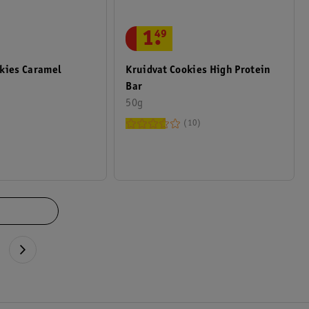
1
.
49
Kruidvat Cookies High Protein
kies Caramel
Bar
50g
10