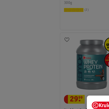
300g
2
29
.
99