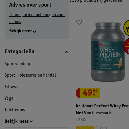
1120 product(en) gevonden
Advies over sport
Sportkleding
Voetbal
Darten
Poolen
Thuis sporten: oefeningen voor
in huis
Bekijk meer
Categorieën
Sportvoeding
Sport, -blessures en herstel
Fitness
49
.
99
Yoga
Kruidvat Perfect Whey Pro
Tafeltennis
Met Vanillesmaak
1250g
Bekijk meer
35