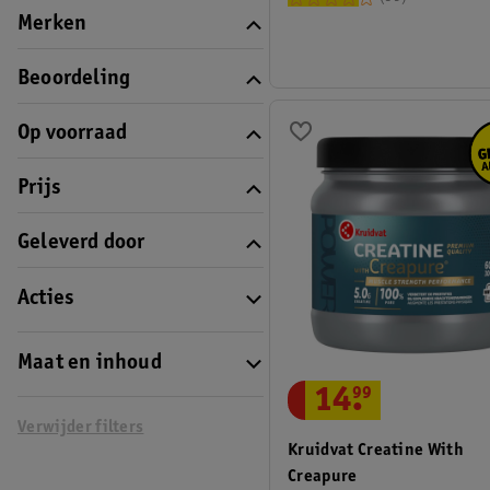
Merken
Beoordeling
Op voorraad
Prijs
Geleverd door
Acties
Maat en inhoud
14
.
99
Verwijder filters
Kruidvat Creatine With
Creapure