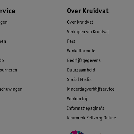
rvice
Over Kruidvat
agen
Over Kruidvat
Verkopen via Kruidvat
eren
Pers
Winkelformule
do
Bedrijfsgegevens
tourneren
Duurzaamheid
Social Media
rschuwingen
Kinderdagverblijfservice
Werken bij
Informatiepagina's
Keurmerk Zelfzorg Online