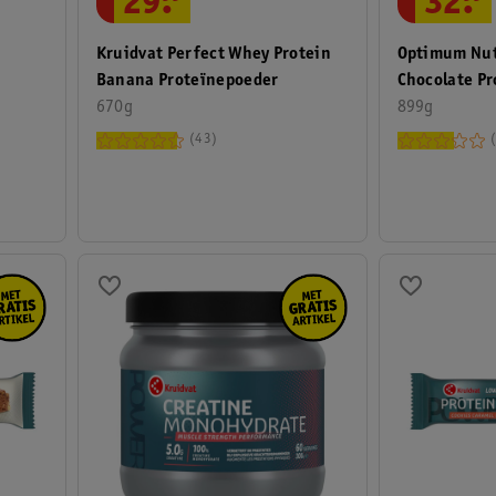
29
.
32
.
Kruidvat Perfect Whey Protein
Optimum Nut
Banana Proteïnepoeder
Chocolate Pr
670g
899g
43