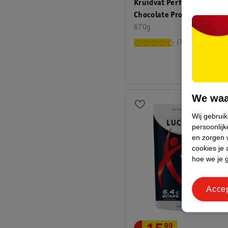
Kruidvat Perfect Whey Pro
Chocolate Proteïnepoeder
670g
34
We waa
Wij gebrui
persoonlijk
en zorgen w
cookies je 
hoe we je 
Acce
99