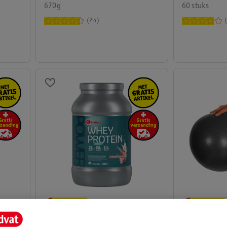
670g
60 stuks
24
49
.
99
10
.
95