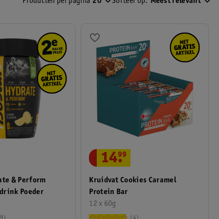
Producten per pagina
20
Sorteer op:
Meest relevant
Basketbal
Ballen
14
.
99
ate & Perform
Kruidvat Cookies Caramel
drink Poeder
Protein Bar
12 x 60g
9
4