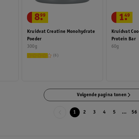
8
.
99
1
.
49
Kruidvat Creatine Monohydrate
Kruidvat Coo
Poeder
Protein Bar
300g
60g
6
Volgende pagina tonen
1
2
3
4
5
...
56