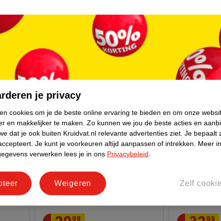
tein
Kruidvat Perfect Whey Protein
Verkoop via p
Met Aardbeismaak
Mambo Max Pi
1250g
Zwart, 25 - 2
23
rderen je privacy
ken cookies om je de beste online ervaring te bieden en om onze websi
er en makkelijker te maken.
Zo kunnen we jou de beste acties en aanb
e dat je ook buiten Kruidvat.nl relevante advertenties ziet.
Je bepaalt 
accepteert.
Je kunt je voorkeuren altijd aanpassen of intrekken.
Meer in
gegevens verwerken lees je in ons
Privacybeleid
.
pteer
Weigeren
Zelf cooki
99
99