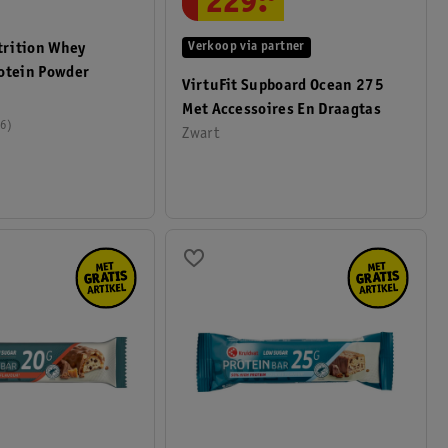
229
.
rition Whey
Verkoop via partner
otein Powder
VirtuFit Supboard Ocean 275
Met Accessoires En Draagtas
6
Zwart