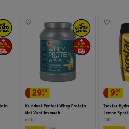
Strand- en watersport
Boksen
Hardlopen en wandelen
Racketsport
29
.
99
9
.
99
tein
Kruidvat Perfect Whey Protein
Isostar Hydr
Met Vanillesmaak
Lemon Sport
670g
400g
44