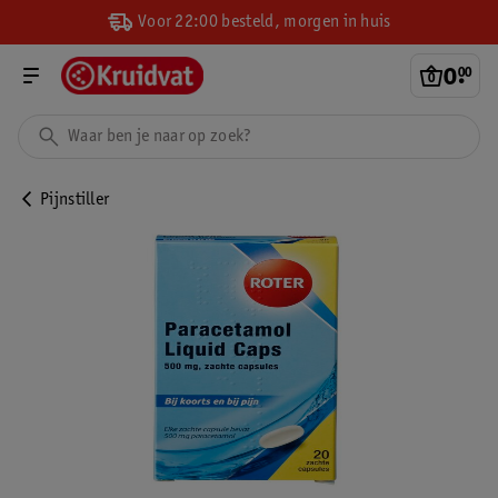
Voor 22:00 besteld, morgen in huis
0
.
00
Pijnstiller