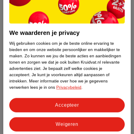
feestdagen gesloten.
Onze livechat
is bereikbaar van maandag t/m
vrijdag van 9.00 uur tot 17.30 uur. Weekenden en feestdagen
gesloten. Wij adviseren niet verder te gaan met de bestelling van
geneesmiddelen wanneer je vragen nog onbeantwoord zijn.
We waarderen je privacy
Gecertificeerde winkels en webshops met de Groene Plus doen er
alles aan om hun klanten juist en deskundig te adviseren over
Wij gebruiken cookies om je de beste online ervaring te
zelfzorggeneesmiddelen. Het kan altijd gebeuren dat je een klacht
bieden en om onze website persoonlijker en makkelijker te
hebt over onze advisering. Wij horen dat graag om onze service te
maken.
Zo kunnen we jou de beste acties en aanbiedingen
verbeteren, ,
neem dan contact op met onze klantenservice.
We
tonen en zorgen we dat je ook buiten Kruidvat.nl relevante
advertenties ziet.
Je bepaalt zelf welke cookies je
helpen je graag!
accepteert.
Je kunt je voorkeuren altijd aanpassen of
intrekken.
Meer informatie over hoe we je gegevens
verwerken lees je in ons
Privacybeleid
.
Accepteer
Weigeren