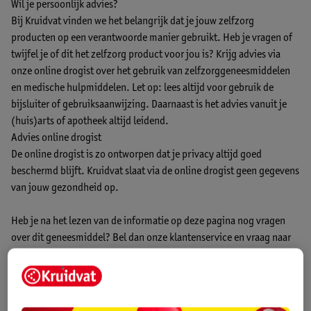
Wil je persoonlijk advies?
Bij Kruidvat vinden we het belangrijk dat je jouw zelfzorg
producten op een verantwoorde manier gebruikt. Heb je vragen of
twijfel je of dit het zelfzorg product voor jou is? Krijg advies via
onze online drogist over het gebruik van zelfzorggeneesmiddelen
en medische hulpmiddelen. Let op: lees altijd voor gebruik de
bijsluiter of gebruiksaanwijzing. Daarnaast is het advies vanuit je
(huis)arts of apotheek altijd leidend.
Advies online drogist
De online drogist is zo ontworpen dat je privacy altijd goed
beschermd blijft. Kruidvat slaat via de online drogist geen gegevens
van jouw gezondheid op.
Heb je na het lezen van de informatie op deze pagina nog vragen
over dit geneesmiddel? Bel dan onze klantenservice en vraag naar
één van onze gediplomeerde (assistent-) drogisten op
telefoonnummer 0318 798 000 (tegen lokaal tarief). Wij zijn
telefonisch bereikbaar van maandag t/m vrijdag van 9.30 uur tot
17.30 uur en zaterdag van 13.00 uur tot 17.00 uur. Op zon- en