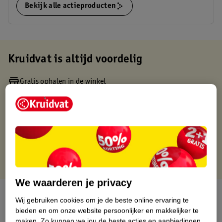
Bekijk alle actieproducten
Kruidvat is altijd voordelig
Gratis ophalen in de winkel
Op werkdagen voor 22:00 uur besteld, volgende dag in huis
Gratis thuisbezorgd vanaf 50.00
Gratis retourneren binnen 30 dagen
Gratis punten met je Kruidvat kaart
We waarderen je privacy
Over dit product
Wij gebruiken cookies om je de beste online ervaring te
bieden en om onze website persoonlijker en makkelijker te
Productinformatie
maken.
Zo kunnen we jou de beste acties en aanbiedingen