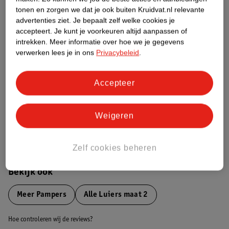
tonen en zorgen we dat je ook buiten Kruidvat.nl relevante
advertenties ziet.
Je bepaalt zelf welke cookies je
Etiketinformatie
accepteert.
Je kunt je voorkeuren altijd aanpassen of
intrekken.
Meer informatie over hoe we je gegevens
verwerken lees je in ons
Privacybeleid
.
Nature Impact Score
Dit product heeft (nog) geen Nature
Impact Score.
Accepteer
Meer informatie
Weigeren
Bestel & Bezorginformatie
Zelf cookies beheren
Bekijk ook
Meer
Pampers
Alle Luiers maat 2
Hoe controleren wij de reviews?