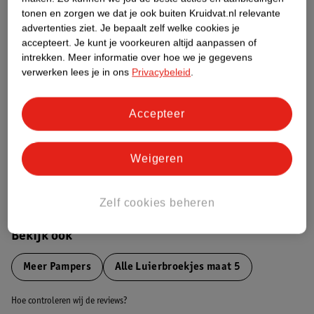
tonen en zorgen we dat je ook buiten Kruidvat.nl relevante
advertenties ziet.
Je bepaalt zelf welke cookies je
Etiketinformatie
accepteert.
Je kunt je voorkeuren altijd aanpassen of
intrekken.
Meer informatie over hoe we je gegevens
verwerken lees je in ons
Privacybeleid
.
Nature Impact Score
Dit product heeft (nog) geen Nature
Impact Score.
Accepteer
Meer informatie
Weigeren
Bestel & Bezorginformatie
Zelf cookies beheren
Bekijk ook
Meer
Pampers
Alle Luierbroekjes maat 5
Hoe controleren wij de reviews?