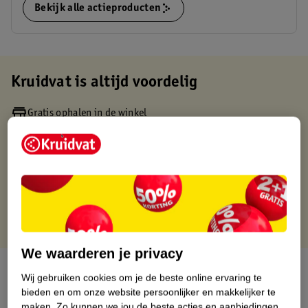
Bekijk alle actieproducten
Kruidvat is altijd voordelig
Gratis ophalen in de winkel
Op werkdagen voor 22:00 uur besteld, volgende dag in huis
Gratis thuisbezorgd vanaf 50.00
Gratis retourneren binnen 30 dagen
Gratis punten met je Kruidvat kaart
We waarderen je privacy
Over dit product
Wij gebruiken cookies om je de beste online ervaring te
bieden en om onze website persoonlijker en makkelijker te
Productinformatie
maken.
Zo kunnen we jou de beste acties en aanbiedingen