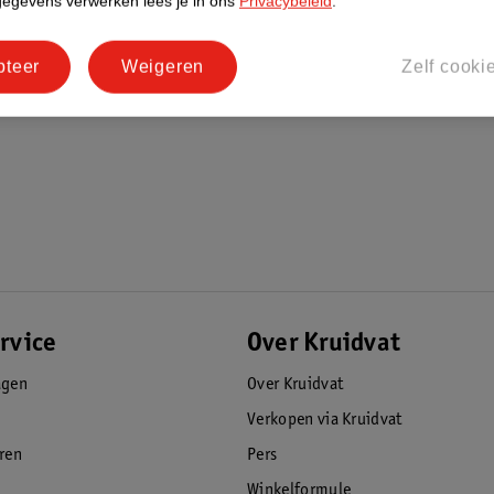
gegevens verwerken lees je in ons
Privacybeleid
.
 1223/2009).
pteer
Weigeren
Zelf cooki
rvice
Over Kruidvat
agen
Over Kruidvat
Verkopen via Kruidvat
eren
Pers
Winkelformule