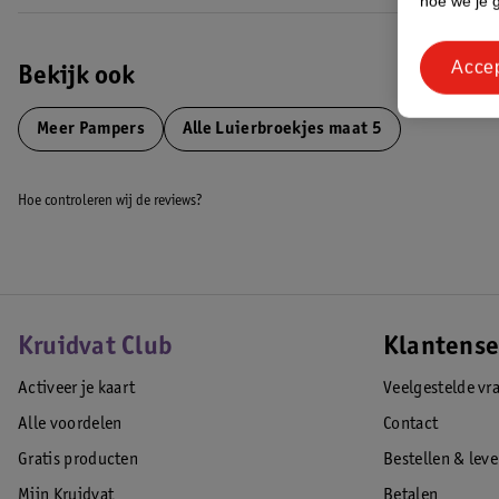
hoe we je 
*Zoals gereglementeerd in de EU-regelgeving voor cosmetica (EC) No
Acce
EAN code:8006530253338
Bekijk ook
Meer
Pampers
Alle Luierbroekjes maat 5
Hoe controleren wij de reviews?
Kruidvat Club
Klantense
Activeer je kaart
Veelgestelde vr
Alle voordelen
Contact
Gratis producten
Bestellen & lev
Mijn Kruidvat
Betalen