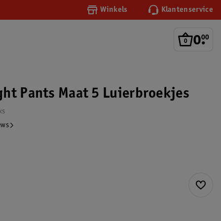
Winkels
Klantenservice
0
.
00
ht Pants Maat 5 Luierbroekjes
ks
ews