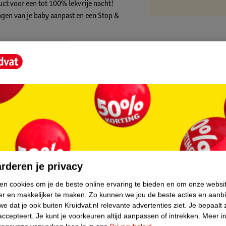
ct voor een tot 100% lekvrije nacht!
ngen van je baby aanpast en een Stop &
voudig te verschonen, zelfs als je baby
ze uit te trekken, rolt ze op en gebruikt de
 plaats: Pampers Night Pants zijn
test en Standard 100 gecertificeerd door
core.
je nacht
rderen je privacy
ken cookies om je de beste online ervaring te bieden en om onze websi
broekje voorkomen
er en makkelijker te maken.
Zo kunnen we jou de beste acties en aanb
gen van je baby voor een goede nachtrust
e dat je ook buiten Kruidvat.nl relevante advertenties ziet.
Je bepaalt 
accepteert.
Je kunt je voorkeuren altijd aanpassen of intrekken.
Meer in
ollen, plakken en weggooien