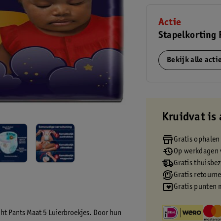
Actie
Stapelkorting
Bekijk alle act
Kruidvat is 
Gratis ophalen
Op werkdagen v
Gratis thuisbe
Gratis retourn
Gratis punten 
ht Pants Maat 5 Luierbroekjes. Door hun