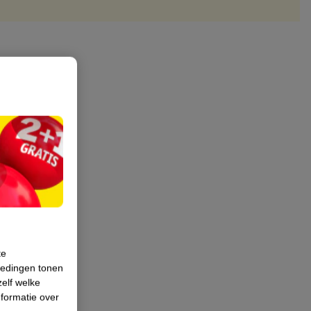
te
iedingen tonen
zelf welke
formatie over