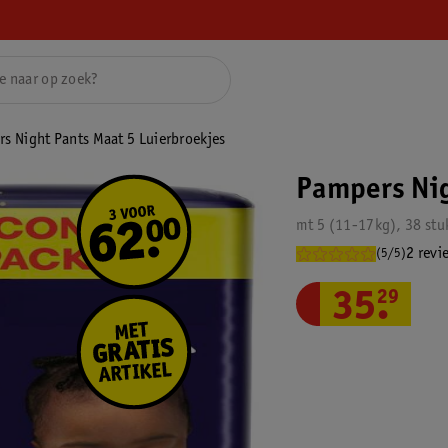
s Night Pants Maat 5 Luierbroekjes
Pampers Nig
mt 5 (11-17kg), 38 stu
2 revi
(5/5)
35
.
29