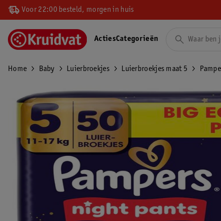
Voor 22:00 besteld, morgen in huis
Acties
Categorieën
Home
Baby
Luierbroekjes
Luierbroekjes maat 5
Pamper