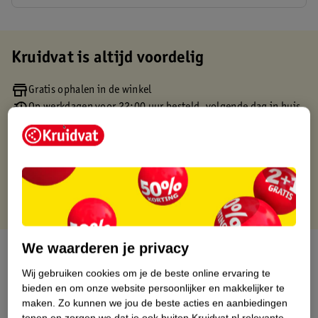
Kruidvat is altijd voordelig
Gratis ophalen in de winkel
Op werkdagen voor 22:00 uur besteld, volgende dag in huis
Gratis thuisbezorgd vanaf 50.00
Gratis retourneren binnen 30 dagen
Gratis punten met je Kruidvat kaart
We waarderen je privacy
Over dit product
Wij gebruiken cookies om je de beste online ervaring te
Productinformatie
bieden en om onze website persoonlijker en makkelijker te
maken.
Zo kunnen we jou de beste acties en aanbiedingen
tonen en zorgen we dat je ook buiten Kruidvat.nl relevante