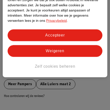
Etiketinformatie
advertenties ziet.
Je bepaalt zelf welke cookies je
accepteert.
Je kunt je voorkeuren altijd aanpassen of
intrekken.
Meer informatie over hoe we je gegevens
Nature Impact Score
verwerken lees je in ons
Privacybeleid
.
Dit product heeft (nog) geen Nature
Impact Score.
Accepteer
Meer informatie
Weigeren
Bestel & Bezorginformatie
Zelf cookies beheren
Bekijk ook
Meer
Pampers
Alle Luiers maat 2
Hoe controleren wij de reviews?