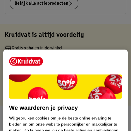
Bekijk alle actieproducten
Kruidvat is altijd voordelig
Gratis ophalen in de winkel
Op werkdagen voor 22:00 uur besteld, volgende dag in huis
Gratis thuisbezorgd vanaf 50.00
Gratis retourneren binnen 30 dagen
Gratis punten met je Kruidvat kaart
We waarderen je privacy
Over dit product
Wij gebruiken cookies om je de beste online ervaring te
bieden en om onze website persoonlijker en makkelijker te
Productinformatie
maken.
Zo kunnen we jou de beste acties en aanbiedingen