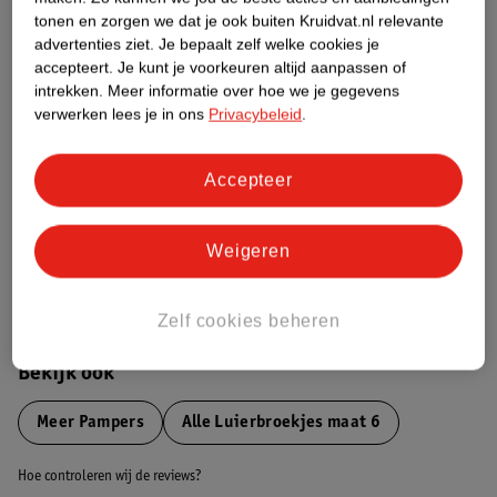
tonen en zorgen we dat je ook buiten Kruidvat.nl relevante
advertenties ziet.
Je bepaalt zelf welke cookies je
Etiketinformatie
accepteert.
Je kunt je voorkeuren altijd aanpassen of
intrekken.
Meer informatie over hoe we je gegevens
verwerken lees je in ons
Privacybeleid
.
Nature Impact Score
Dit product heeft (nog) geen Nature
Impact Score.
Accepteer
Meer informatie
Weigeren
Bestel & Bezorginformatie
Zelf cookies beheren
Bekijk ook
Meer
Pampers
Alle Luierbroekjes maat 6
Hoe controleren wij de reviews?