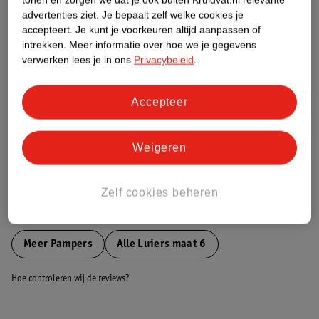
Etiketinformatie
advertenties ziet.
Je bepaalt zelf welke cookies je
accepteert.
Je kunt je voorkeuren altijd aanpassen of
intrekken.
Meer informatie over hoe we je gegevens
Nature Impact Score
verwerken lees je in ons
Privacybeleid
.
Dit product heeft (nog) geen Nature
Impact Score.
Accepteer
Meer informatie
Weigeren
Bestel & Bezorginformatie
Zelf cookies beheren
Bekijk ook
Meer
Pampers
Alle Luiers maat 6
Hoe controleren wij de reviews?