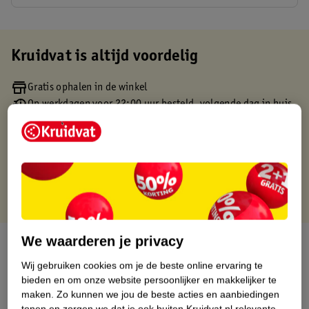
Kruidvat is altijd voordelig
Gratis ophalen in de winkel
Op werkdagen voor 22:00 uur besteld, volgende dag in huis
Gratis thuisbezorgd vanaf 50.00
Gratis retourneren binnen 30 dagen
Gratis punten met je Kruidvat kaart
We waarderen je privacy
Over dit product
Wij gebruiken cookies om je de beste online ervaring te
Productinformatie
bieden en om onze website persoonlijker en makkelijker te
maken.
Zo kunnen we jou de beste acties en aanbiedingen
tonen en zorgen we dat je ook buiten Kruidvat.nl relevante