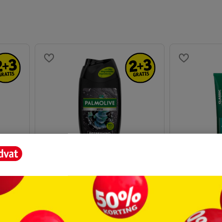
3
.
99
2
.
29
1
Palmolive For Men Pure Arctic
Palmolive Fo
Refreshing 3-In-1 Douchegel
Scheercrèm