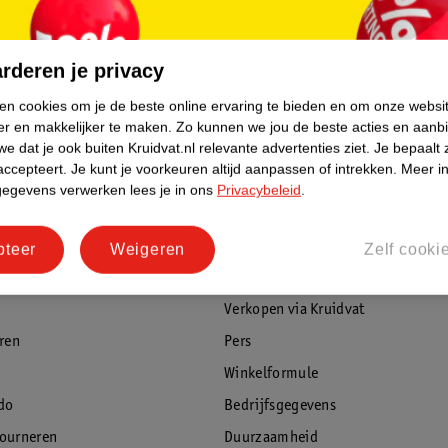
250ml - Normale huid
100ml - Norm
17
rderen je privacy
ken cookies om je de beste online ervaring te bieden en om onze websi
er en makkelijker te maken.
Zo kunnen we jou de beste acties en aanb
e dat je ook buiten Kruidvat.nl relevante advertenties ziet.
Je bepaalt 
accepteert.
Je kunt je voorkeuren altijd aanpassen of intrekken.
Meer in
gegevens verwerken lees je in ons
Privacybeleid
.
rvice
Over Kruidvat
pteer
Weigeren
Zelf cooki
agen
Over Kruidvat
Verkopen via Kruidvat
eren
Pers
Winkelformule
do
Bedrijfsgegevens
tourneren
Duurzaamheid