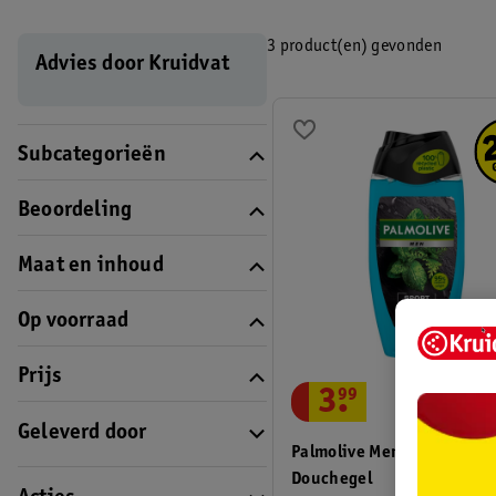
3 product(en) gevonden
Advies door Kruidvat
Subcategorieën
Beoordeling
Maat en inhoud
Op voorraad
Prijs
3
.
99
Geleverd door
Palmolive Men Sport 3-In-
Douchegel