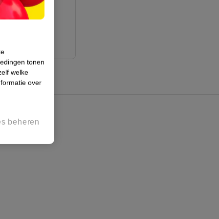
ale huid
74
te
iedingen tonen
zelf welke
formatie over
es beheren