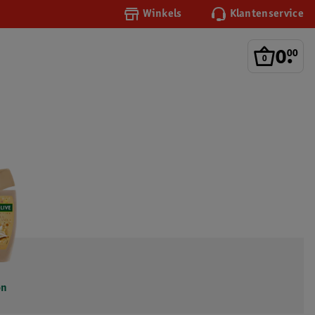
Winkels
Klantenservice
0
.
00
on