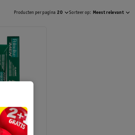
Producten per pagina
20
Sorteer op:
Meest relevant
r Men Classic
e