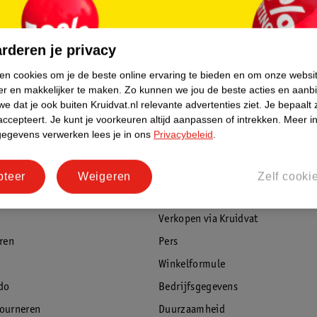
300ml - Alle huidtypen
300ml - Alle 
198
rderen je privacy
ken cookies om je de beste online ervaring te bieden en om onze websi
er en makkelijker te maken.
Zo kunnen we jou de beste acties en aanb
e dat je ook buiten Kruidvat.nl relevante advertenties ziet.
Je bepaalt 
accepteert.
Je kunt je voorkeuren altijd aanpassen of intrekken.
Meer in
gegevens verwerken lees je in ons
Privacybeleid
.
rvice
Over Kruidvat
pteer
Weigeren
Zelf cooki
agen
Over Kruidvat
Verkopen via Kruidvat
eren
Pers
Winkelformule
do
Bedrijfsgegevens
tourneren
Duurzaamheid