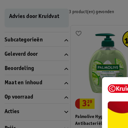
3 product(en) gevonden
Advies door Kruidvat
Subcategorieën
Geleverd door
Beoordeling
Maat en inhoud
Op voorraad
3
.
29
Acties
Palmolive Hygiene-Plus Ki
Antibacteriële Handzeep