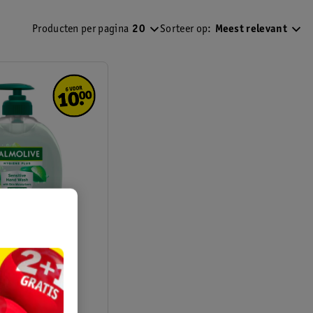
Producten per pagina
20
Sorteer op:
Meest relevant
giene-Plus
andzeep