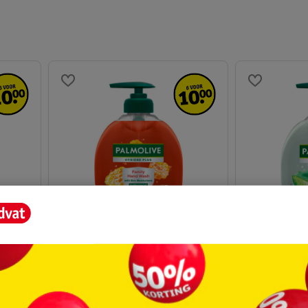
3
.
29
3
.
29
tchen
Palmolive Hygiene-Plus Family
Palmolive Hy
Antibacteriële Handzeep
Sensitive H