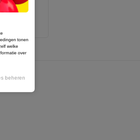
huidtypen
244
te
iedingen tonen
zelf welke
formatie over
es beheren