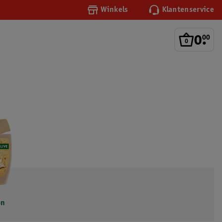
Winkels
Klantenservice
0
.
00
on