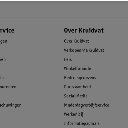
rvice
Over Kruidvat
agen
Over Kruidvat
Verkopen via Kruidvat
eren
Pers
Winkelformule
do
Bedrijfsgegevens
tourneren
Duurzaamheid
Social Media
rschuwingen
Kinderdagverblijfservice
Werken bij
Informatiepagina's