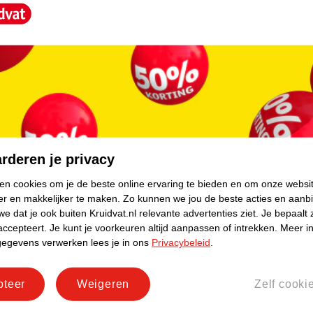
28
.
99
rderen je privacy
NIVEA Sun Babies & Kids
Sensitive Protect SPF50+
ken cookies om je de beste online ervaring te bieden en om onze websi
Zonnebrandspray
200ml - Gevoelige huid
er en makkelijker te maken.
Zo kunnen we jou de beste acties en aanb
e dat je ook buiten Kruidvat.nl relevante advertenties ziet.
Je bepaalt 
162
accepteert.
Je kunt je voorkeuren altijd aanpassen of intrekken.
Meer in
gegevens verwerken lees je in ons
Privacybeleid
.
Niet op voorraad
pteer
Weigeren
Zelf cooki