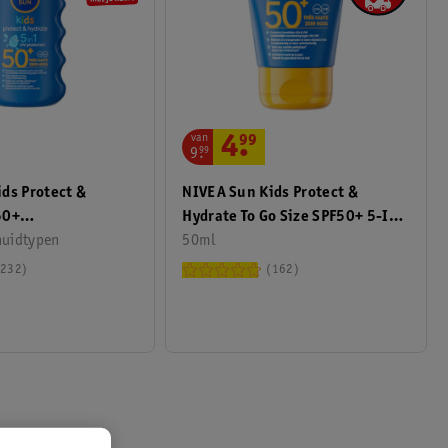
van
4
.
99
9
.
99
ds Protect &
NIVEA Sun Kids Protect &
50+
Hydrate To Go Size SPF50+ 5-In-
pray
huidtypen
1 Zonnecrème
50ml
232
162