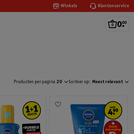
Winkels
Klantenservice
0
.
00
Producten per pagina
20
Sorteer op:
Meest relevant