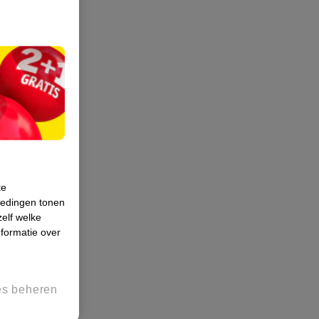
te
iedingen tonen
zelf welke
formatie over
es beheren