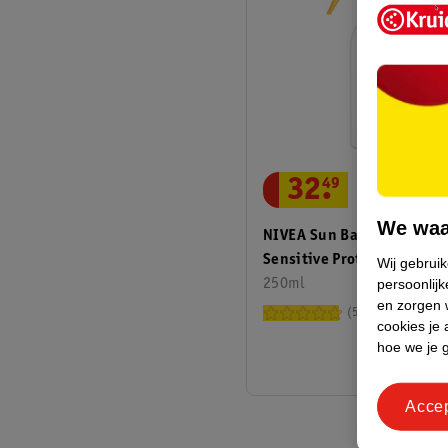
32
.
49
We waa
NIVEA Sun Babies & Kids
Sensitive Protect SPF50+
Wij gebrui
Zonnebrandspray
250ml
persoonlijk
en zorgen w
58
cookies je 
hoe we je 
Acce