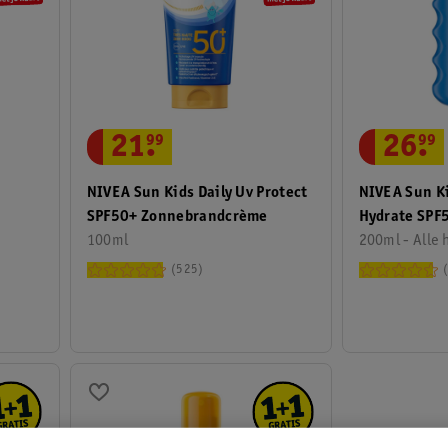
21
.
99
26
.
99
NIVEA Sun Kids Daily Uv Protect
NIVEA Sun Ki
SPF50+ Zonnebrandcrème
Hydrate SPF
100ml
Zonnebrands
200ml - Alle 
525