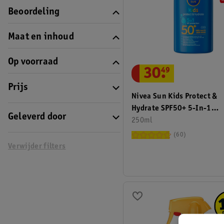
Beoordeling
Maat en inhoud
Op voorraad
30
.
49
Prijs
Nivea Sun Kids Protect &
Hydrate SPF50+ 5-In-1
Geleverd door
Zonnespray
250ml
60
Verwijder filters