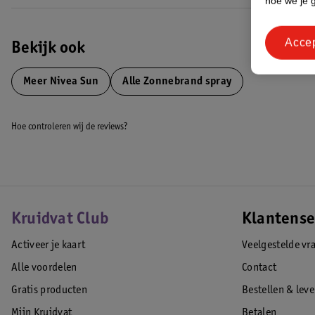
hoe we je 
Acce
Bekijk ook
Meer
Nivea Sun
Alle Zonnebrand spray
Hoe controleren wij de reviews?
Kruidvat Club
Klantense
Activeer je kaart
Veelgestelde vr
Alle voordelen
Contact
Gratis producten
Bestellen & lev
Mijn Kruidvat
Betalen