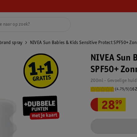
brand spray
NIVEA Sun Babies & Kids Sensitive Protect SPF50+ Zo
NIVEA Sun B
SPF50+ Zon
200ml - Gevoelige huid
162
(4.75/5)
28
.
99