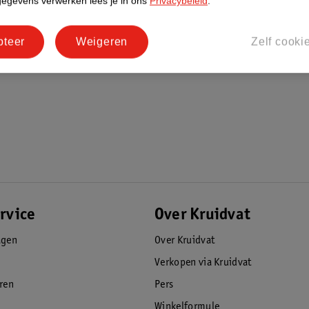
gegevens verwerken lees je in ons
Privacybeleid
.
pteer
Weigeren
Zelf cooki
rvice
Over Kruidvat
agen
Over Kruidvat
Verkopen via Kruidvat
eren
Pers
Winkelformule