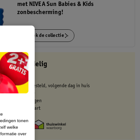
met NIVEA Sun Babies & Kids
zonbescherming!
Ontdek de collectie
altijd voordelig
 in de winkel
oor 22:00 uur besteld, volgende dag in huis
zorgd vanaf 50.00
eren binnen 30 dagen
met je Kruidvat kaart
te
iedingen tonen
zelf welke
formatie over