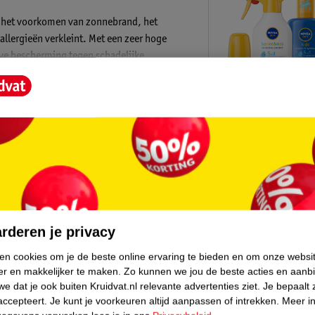
j het voorkomen van zonnebrand, het
llergieën verkleint. Met een zeer hoge
eve bescherming tegen schadelijke
extra waterbestendig, zodat het ideaal is
 de oceaan door vrij te zijn van schadelijke
aan milieuvriendelijk gebruik. De
Kruidvat is 
Gratis ophalen
 SPF50+ Zonnebrandspray:
Op werkdagen v
core.
Gratis thuisbe
Gratis retourn
rderen je privacy
Gratis punten 
ken cookies om je de beste online ervaring te bieden en om onze websi
er en makkelijker te maken.
Zo kunnen we jou de beste acties en aanb
e dat je ook buiten Kruidvat.nl relevante advertenties ziet.
Je bepaalt 
accepteert.
Je kunt je voorkeuren altijd aanpassen of intrekken.
Meer in