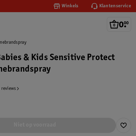
Winkels
Klantenservice
0
.
00
nnebrandspray
abies & Kids Sensitive Protect
nebrandspray
 reviews
Niet op voorraad