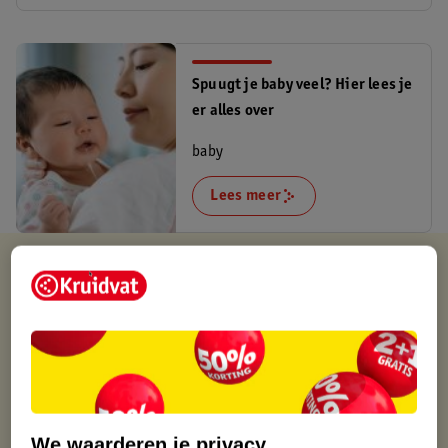
Spuugt je baby veel? Hier lees je
er alles over
baby
Lees meer
Kruidvat is altijd voordelig
Gratis ophalen in de winkel
Op werkdagen voor 22:00 uur besteld, volgende dag in huis
Gratis thuisbezorgd vanaf 50.00
Gratis retourneren binnen 30 dagen
Gratis punten met je Kruidvat kaart
We waarderen je privacy