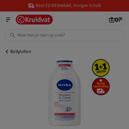
Voor 22:00 besteld, morgen in huis
0
.
00
Bodylotion