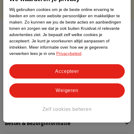
Wij gebruiken cookies om je de beste online ervaring te
bieden en om onze website persoonlijker en makkelijker te
maken.
Zo kunnen we jou de beste acties en aanbiedingen
Over dit product
tonen en zorgen we dat je ook buiten Kruidvat.nl relevante
advertenties ziet.
Je bepaalt zelf welke cookies je
accepteert.
Je kunt je voorkeuren altijd aanpassen of
Productinformatie
intrekken.
Meer informatie over hoe we je gegevens
verwerken lees je in ons
Privacybeleid
.
Etiketinformatie
Accepteer
Nature Impact Score
Dit product heeft (nog) geen Nature
Weigeren
Impact Score.
Meer informatie
Zelf cookies beheren
Bestel & Bezorginformatie