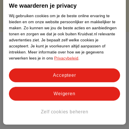
Gratis punten met je Kruidvat kaart
We waarderen je privacy
Wij gebruiken cookies om je de beste online ervaring te
bieden en om onze website persoonlijker en makkelijker te
maken.
Zo kunnen we jou de beste acties en aanbiedingen
tonen en zorgen we dat je ook buiten Kruidvat.nl relevante
advertenties ziet.
Je bepaalt zelf welke cookies je
Over dit product
accepteert.
Je kunt je voorkeuren altijd aanpassen of
intrekken.
Meer informatie over hoe we je gegevens
Productinformatie
verwerken lees je in ons
Privacybeleid
.
Etiketinformatie
Accepteer
Nature Impact Score
Weigeren
Dit product heeft (nog) geen Nature
Impact Score.
Meer informatie
Zelf cookies beheren