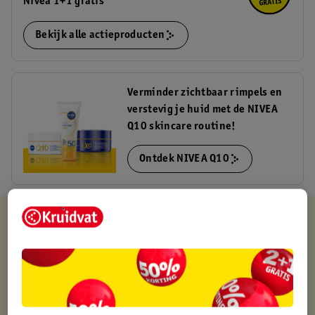
Nivea 1+1 gratis
Bekijk alle actieproducten
Verminder zichtbaar rimpels en
verstevig je huid met de NIVEA
Q10 skincare routine!
Ontdek NIVEA Q10
Kruidvat is altijd voordelig
Gratis ophalen in de winkel
Op werkdagen voor 22:00 uur besteld, volgende dag in huis
Gratis thuisbezorgd vanaf 50.00
Gratis retourneren binnen 30 dagen