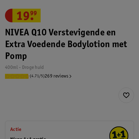
19
.
99
NIVEA Q10 Verstevigende en
Extra Voedende Bodylotion met
Pomp
400ml - Droge huid
269 reviews
(4.71/5)
Actie