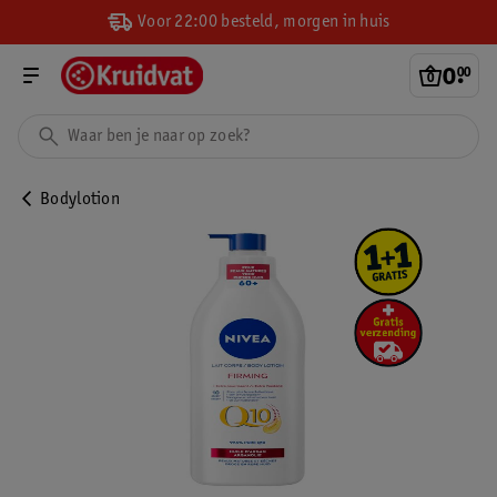
Voor 22:00 besteld, morgen in huis
0
.
00
Bodylotion