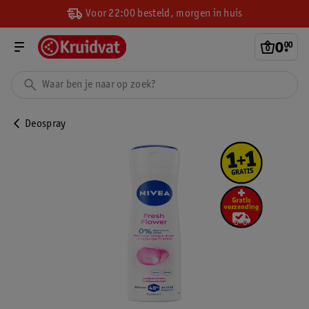
Voor 22:00 besteld, morgen in huis
0
.
00
Deospray