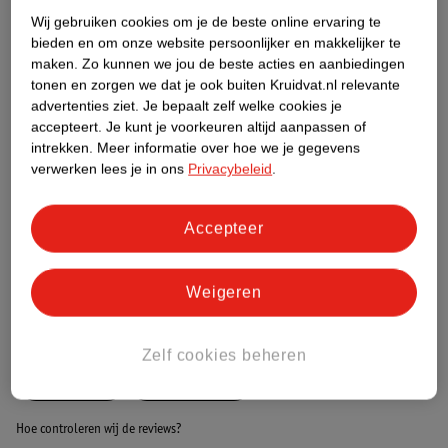
Wij gebruiken cookies om je de beste online ervaring te
bieden en om onze website persoonlijker en makkelijker te
Etiketinformatie
maken.
Zo kunnen we jou de beste acties en aanbiedingen
tonen en zorgen we dat je ook buiten Kruidvat.nl relevante
advertenties ziet.
Je bepaalt zelf welke cookies je
Nature Impact Score
accepteert.
Je kunt je voorkeuren altijd aanpassen of
Dit product heeft (nog) geen Nature
intrekken.
Meer informatie over hoe we je gegevens
Impact Score.
verwerken lees je in ons
Privacybeleid
.
Meer informatie
Accepteer
Bestel & Bezorginformatie
Weigeren
Bekijk ook
Zelf cookies beheren
Meer
Nivea
Alle Deospray
Hoe controleren wij de reviews?