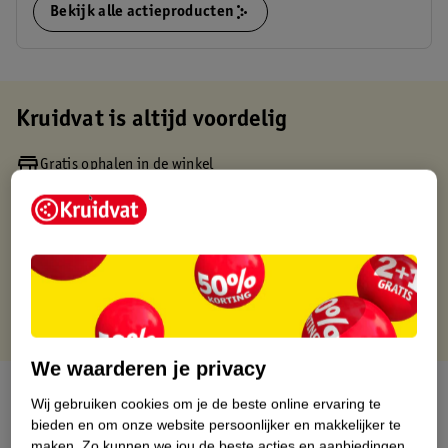
Bekijk alle actieproducten
Kruidvat is altijd voordelig
Gratis ophalen in de winkel
Op werkdagen voor 22:00 uur besteld, volgende dag in huis
Gratis thuisbezorgd vanaf 50.00
Gratis retourneren binnen 30 dagen
Gratis punten met je Kruidvat kaart
We waarderen je privacy
Over dit product
Wij gebruiken cookies om je de beste online ervaring te
bieden en om onze website persoonlijker en makkelijker te
Productinformatie
maken.
Zo kunnen we jou de beste acties en aanbiedingen