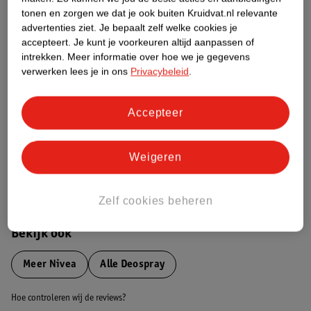
tonen en zorgen we dat je ook buiten Kruidvat.nl relevante
advertenties ziet.
Je bepaalt zelf welke cookies je
Etiketinformatie
accepteert.
Je kunt je voorkeuren altijd aanpassen of
intrekken.
Meer informatie over hoe we je gegevens
verwerken lees je in ons
Privacybeleid
.
Nature Impact Score
Dit product heeft (nog) geen Nature
Impact Score.
Accepteer
Meer informatie
Weigeren
Bestel & Bezorginformatie
Zelf cookies beheren
Bekijk ook
Meer
Nivea
Alle Deospray
Hoe controleren wij de reviews?