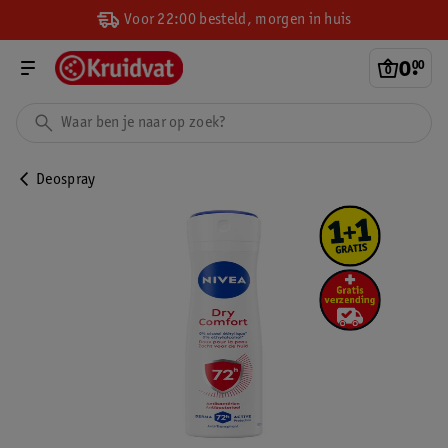
Voor 22:00 besteld, morgen in huis
0
.
00
Deospray