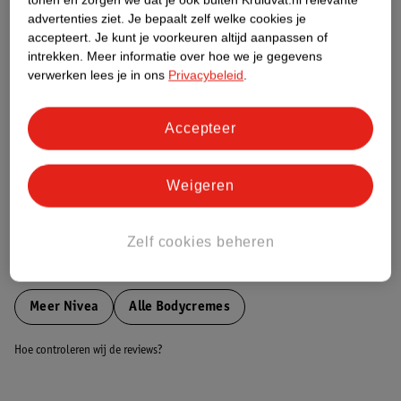
Etiketinformatie
advertenties ziet.
Je bepaalt zelf welke cookies je
accepteert.
Je kunt je voorkeuren altijd aanpassen of
intrekken.
Meer informatie over hoe we je gegevens
Nature Impact Score
verwerken lees je in ons
Privacybeleid
.
Dit product heeft (nog) geen Nature
Impact Score.
Accepteer
Meer informatie
Weigeren
Bestel & Bezorginformatie
Zelf cookies beheren
Bekijk ook
Meer
Nivea
Alle Bodycremes
Hoe controleren wij de reviews?