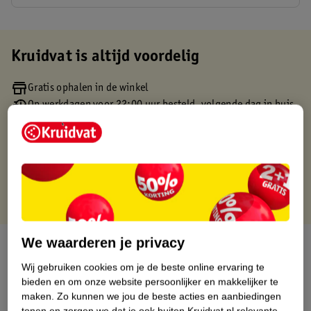
Kruidvat is altijd voordelig
Gratis ophalen in de winkel
Op werkdagen voor 22:00 uur besteld, volgende dag in huis
Gratis thuisbezorgd vanaf 50.00
Gratis retourneren binnen 30 dagen
Gratis punten met je Kruidvat kaart
We waarderen je privacy
Over dit product
Wij gebruiken cookies om je de beste online ervaring te
Productinformatie
bieden en om onze website persoonlijker en makkelijker te
maken.
Zo kunnen we jou de beste acties en aanbiedingen
tonen en zorgen we dat je ook buiten Kruidvat.nl relevante