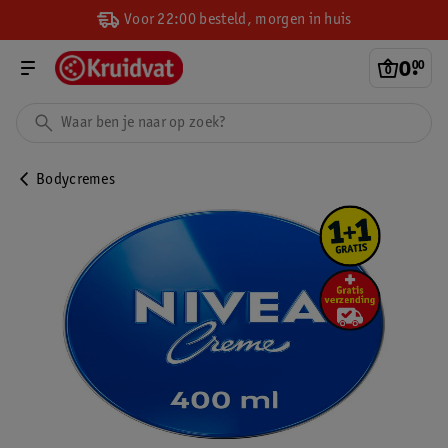
Voor 22:00 besteld, morgen in huis
0
.
00
Bodycremes