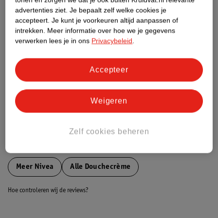
Etiketinformatie
advertenties ziet.
Je bepaalt zelf welke cookies je
accepteert.
Je kunt je voorkeuren altijd aanpassen of
intrekken.
Meer informatie over hoe we je gegevens
Nature Impact Score
verwerken lees je in ons
Privacybeleid
.
Dit product heeft (nog) geen Nature
Impact Score.
Accepteer
Meer informatie
Weigeren
Bestel & Bezorginformatie
Zelf cookies beheren
Bekijk ook
Meer
Nivea
Alle Douchecrème
Hoe controleren wij de reviews?