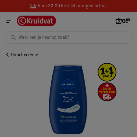
Voor 22:00 besteld, morgen in huis
0
.
00
Douchecrème