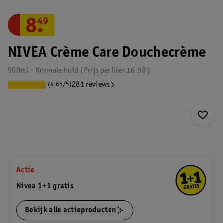
8
.
49
NIVEA Crème Care Douchecrème
500ml - Normale huid
Prijs per
liter
16.98
281 reviews
(4.65/5)
Actie
Nivea 1+1 gratis
Bekijk alle actieproducten