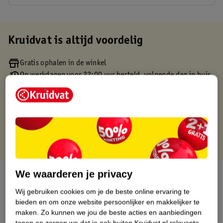
Kruidvat is altijd voordelig
Gratis ophalen in de winkel
Op werkdagen voor 22:00 uur besteld, volgende dag in huis
Gratis thuisbezorgd vanaf 50.00
Gratis retourneren binnen 30 dagen
Gratis punten met je Kruidvat kaart
We waarderen je privacy
Over dit product
Wij gebruiken cookies om je de beste online ervaring te
Productinformatie
bieden en om onze website persoonlijker en makkelijker te
maken.
Zo kunnen we jou de beste acties en aanbiedingen
tonen en zorgen we dat je ook buiten Kruidvat.nl relevante